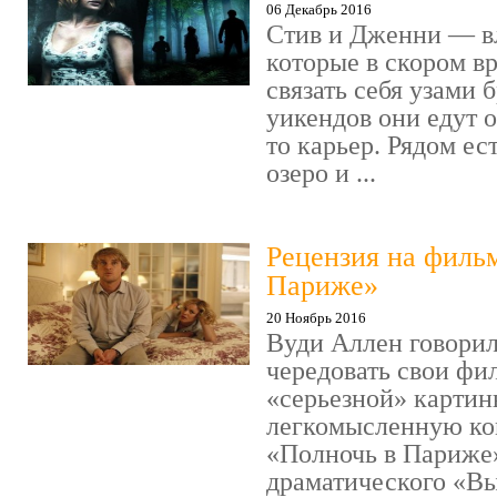
06 Декабрь 2016
Стив и Дженни — в
которые в скором в
связать себя узами б
уикендов они едут о
то карьер. Рядом ес
озеро и ...
Рецензия на филь
Париже»
20 Ноябрь 2016
Вуди Аллен говорил
чередовать свои фи
«серьезной» картин
легкомысленную ко
«Полночь в Париже
драматического «Выс