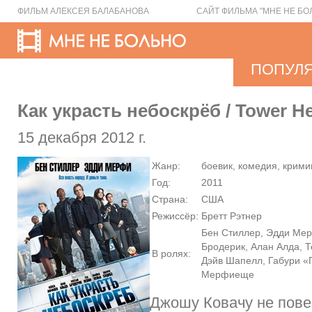
ФИЛЬМ АЛЕКСЕЯ БАЛАБАНОВА
САЙТ ФИЛЬМА "МНЕ НЕ БО
ПОПУЛ
Как украсть небоскрёб / Tower He
15 декабря 2012 г.
Жанр:
боевик, комедия, крим
Год:
2011
Страна:
США
Режиссёр:
Бретт Рэтнер
Бен Стиллер, Эдди Ме
Бродерик, Алан Алда, Т
В ролях:
Дэйв Шапелл, Габури «Г
Мерфиеще
Джошу Ковачу не пове