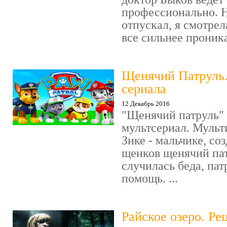
профессионально. Н
отпускал, я смотрел
все сильнее проника
Щенячий Патруль
сериала
12 Декабрь 2016
"Щенячий патруль" 
мультсериал. Мульт
Зике - мальчике, со
щенков щенячий пат
случилась беда, пат
помощь. ...
Райское озеро. Ре