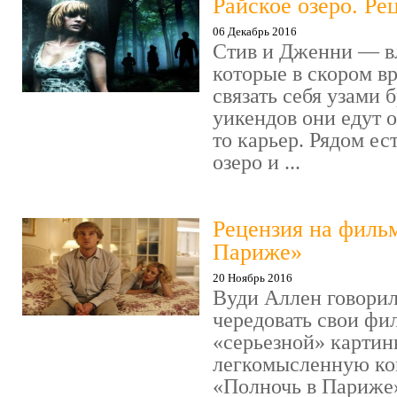
Райское озеро. Ре
06 Декабрь 2016
Стив и Дженни — в
которые в скором в
связать себя узами б
уикендов они едут о
то карьер. Рядом ес
озеро и ...
Рецензия на филь
Париже»
20 Ноябрь 2016
Вуди Аллен говорил
чередовать свои фи
«серьезной» картин
легкомысленную ко
«Полночь в Париже