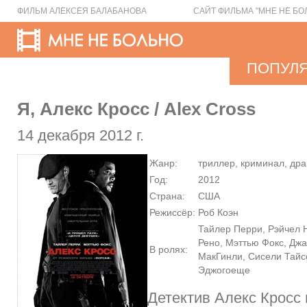
ФИЛЬМ АЛЕКСЕЯ БАЛАБАНОВА
САЙТ ФИЛЬМА "МНЕ НЕ БО
ПОПУЛ
Я, Алекс Кросс / Alex Cross
14 декабря 2012 г.
Жанр:
триллер, криминал, др
Год:
2012
Страна:
США
Режиссёр:
Роб Коэн
Тайлер Перри, Рэйчел 
Рено, Мэттью Фокс, Джа
В ролях:
МакГинли, Сисели Тайс
Эджогоеще
Детектив Алекс Кросс 