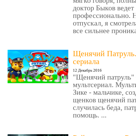
мягко говоря, полн
доктор Быков ведет 
профессионально. Н
отпускал, я смотрел
все сильнее проника
Щенячий Патруль
сериала
12 Декабрь 2016
"Щенячий патруль" 
мультсериал. Мульт
Зике - мальчике, со
щенков щенячий пат
случилась беда, пат
помощь. ...