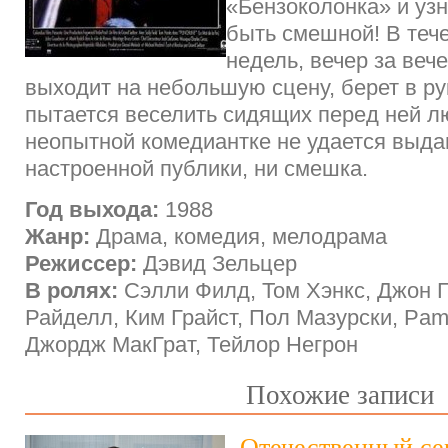
«Бензоколонка» и узн
быть смешной! В теч
недель, вечер за веч
выходит на небольшую сцену, берет в р
пытается веселить сидящих перед ней л
неопытной комедиантке не удается выдав
настроенной публики, ни смешка.
Год выхода:
1988
Жанр:
Драма, комедия, мелодрама
Режиссер:
Дэвид Зельцер
В ролях:
Сэлли Филд, Том Хэнкс, Джон 
Райделл, Ким Грайст, Пол Мазурски, Pam
Джордж МакГрат, Тейлор Негрон
Похожие записи
Отечественный се