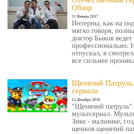
Обзор
11 Январь 2017
Интерны, как на под
мягко говоря, полн
доктор Быков ведет 
профессионально. Н
отпускал, я смотрел
все сильнее проника
Щенячий Патруль
сериала
12 Декабрь 2016
"Щенячий патруль" 
мультсериал. Мульт
Зике - мальчике, со
щенков щенячий пат