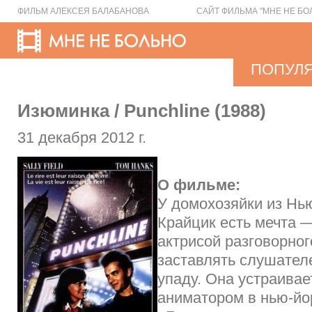
ФИЛЬМ АЛЕКСЕЯ БАЛАБАНОВА
САЙТ ФИЛЬМА "МНЕ НЕ БО
ПОПУЛ
Изюминка / Punchline (1988)
31 декабря 2012 г.
О фильме:
У домохозяйки из Н
Крайцик есть мечта —
актрисой разговорног
заставлять слушател
упаду. Она устраивае
аниматором в нью-йо