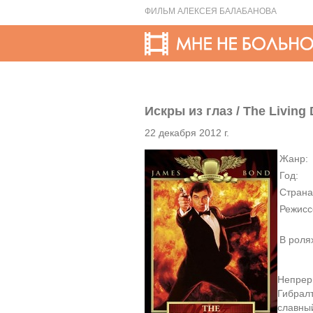
ФИЛЬМ АЛЕКСЕЯ БАЛАБАНОВА
Искры из глаз / The Living 
22 декабря 2012 г.
Жанр:
Год:
Страна
Режисс
В роля
Непреры
Гибралт
славный