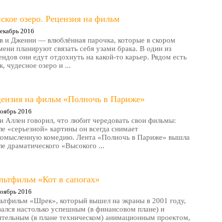
ское озеро. Рецензия на фильм
екабрь 2016
в и Дженни — влюблённая парочка, которые в скором
мени планируют связать себя узами брака. В один из
ендов они едут отдохнуть на какой-то карьер. Рядом есть
, чудесное озеро и ...
цензия на фильм «Полночь в Париже»
оябрь 2016
и Аллен говорил, что любит чередовать свои фильмы:
ле «серьезной» картины он всегда снимает
комысленную комедию. Лента «Полночь в Париже» вышла
ле драматического «Высокого ...
льтфильм «Кот в сапогах»
оябрь 2016
ьтфильм «Шрек», который вышел на экраны в 2001 году,
зался настолько успешным (в финансовом плане) и
ятельным (в плане техническом) анимационным проектом,