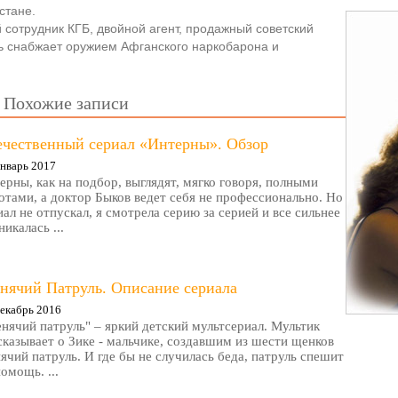
стане.
сотрудник КГБ, двойной агент, продажный советский
ь снабжает оружием Афганского наркобарона и
Похожие записи
ечественный сериал «Интерны». Обзор
нварь 2017
ерны, как на подбор, выглядят, мягко говоря, полными
отами, а доктор Быков ведет себя не профессионально. Но
иал не отпускал, я смотрела серию за серией и все сильнее
никалась ...
нячий Патруль. Описание сериала
екабрь 2016
нячий патруль" – яркий детский мультсериал. Мультик
сказывает о Зике - мальчике, создавшим из шести щенков
ячий патруль. И где бы не случилась беда, патруль спешит
помощь. ...