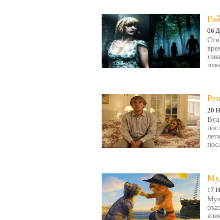
Рай
06 Д
Сти
вре
уик
пляж
Ре
20 Н
Вуд
пос
лег
пос
Му
17 Н
Мул
ока
вли