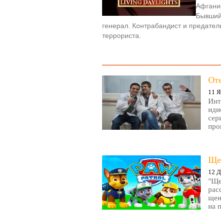
Афгани
Бывший 
генерал. Контрабандист и предател
террориста.
От
11 Я
Инт
иди
сер
про
Ще
12 Д
"Ще
рас
щен
на 