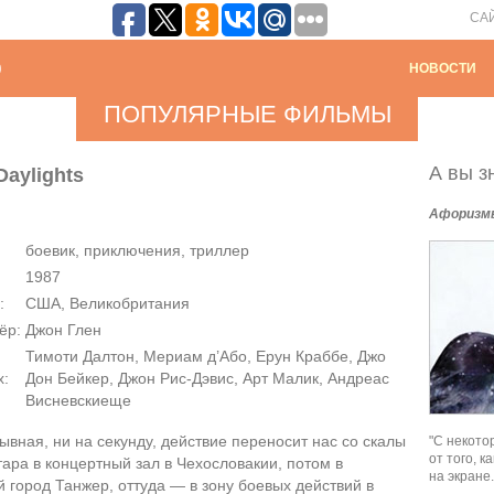
СА
НОВОСТИ
ПОПУЛЯРНЫЕ ФИЛЬМЫ
А вы зн
Daylights
Афоризм
боевик, приключения, триллер
1987
:
США, Великобритания
ёр:
Джон Глен
Тимоти Далтон, Мериам д’Або, Ерун Краббе, Джо
х:
Дон Бейкер, Джон Рис-Дэвис, Арт Малик, Андреас
Висневскиеще
вная, ни на секунду, действие переносит нас со скалы
"С некото
от того, 
ара в концертный зал в Чехословакии, потом в
на экране.
 город Танжер, оттуда — в зону боевых действий в