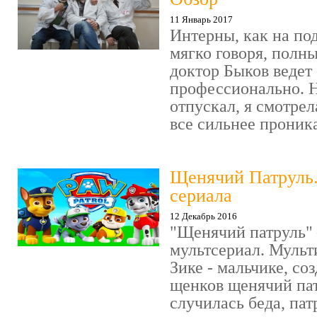
11 Январь 2017
Интерны, как на под
мягко говоря, полн
доктор Быков ведет 
профессионально. Н
отпускал, я смотрел
все сильнее проника
Щенячий Патруль
сериала
12 Декабрь 2016
"Щенячий патруль" 
мультсериал. Мульт
Зике - мальчике, со
щенков щенячий пат
случилась беда, пат