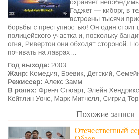
охраняет непобедимы
Гаджет — киборг, в т
встроены тысячи при
борьбы с преступностью! Он один стоит 
полицейского участка и, поскольку банди
огня, Ривертон они обходят стороной. Н
почивать на лаврax…
Год выхода:
2003
Жанр:
Комедия, Боевик, Детский, Семей
Режиссер:
Алекс Замм
В ролях:
Френч Стюарт, Элейн Хендрикс,
Кейтлин Уочс, Марк Митчелл, Сигрид Тор
Похожие записи
Отечественный се
Обзор