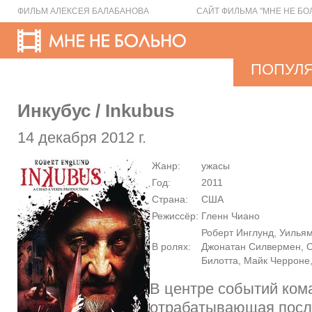
ФИЛЬМ АЛЕКСЕЯ БАЛАБАНОВА
САЙТ ФИЛЬМА "МНЕ НЕ БО
ПОПУЛ
Инкубус / Inkubus
14 декабря 2012 г.
Жанр:
ужасы
Год:
2011
Страна:
США
Режиссёр:
Гленн Чиано
Роберт Инглунд, Уильям
В ролях:
Джонатан Силвермен, С
Билотта, Майк Черроне
В центре событий ком
отрабатывающая посл