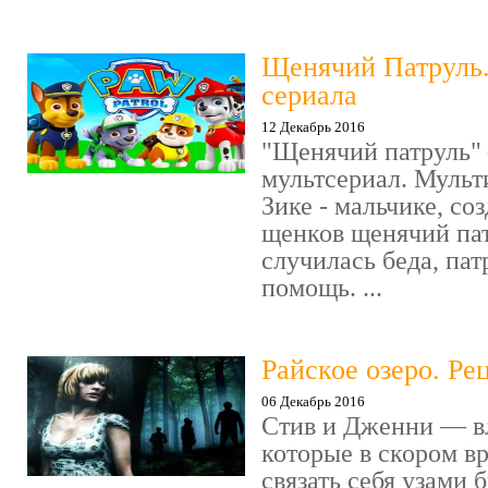
Щенячий Патруль
сериала
12 Декабрь 2016
"Щенячий патруль" 
мультсериал. Мульт
Зике - мальчике, со
щенков щенячий пат
случилась беда, пат
помощь. ...
Райское озеро. Ре
06 Декабрь 2016
Стив и Дженни — в
которые в скором в
связать себя узами б