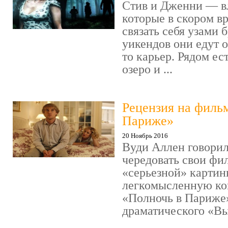
Стив и Дженни — в
которые в скором в
связать себя узами б
уикендов они едут о
то карьер. Рядом ес
озеро и ...
Рецензия на филь
Париже»
20 Ноябрь 2016
Вуди Аллен говорил
чередовать свои фи
«серьезной» картин
легкомысленную ко
«Полночь в Париже
драматического «Выс