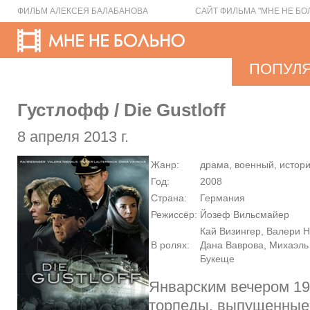
ФИЛЬМ АЛЕКСЕЯ БАЛАБАНОВА
САЙТ ФИЛЬМА "МНЕ НЕ БО
ПОПУЛ
Густлофф / Die Gustloff
8 апреля 2013 г.
Жанр:
драма, военный, истор
Год:
2008
Страна:
Германия
Режиссёр:
Йозеф Вильсмайер
Кай Визингер, Валери Н
В ролях:
Дана Ваврова, Михаэль
Букеще
Январским вечером 19
торпеды, выпущенные