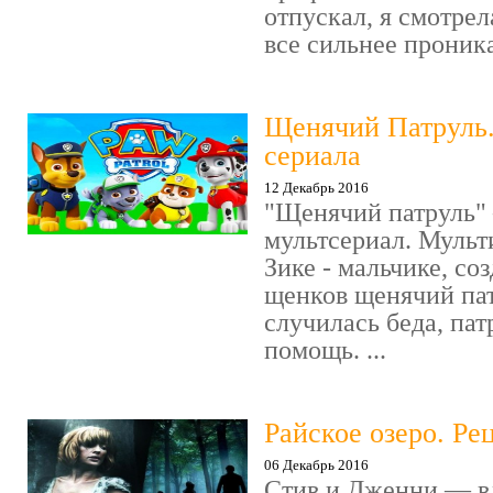
отпускал, я смотрел
все сильнее проника
Щенячий Патруль
сериала
12 Декабрь 2016
"Щенячий патруль" 
мультсериал. Мульт
Зике - мальчике, со
щенков щенячий пат
случилась беда, пат
помощь. ...
Райское озеро. Ре
06 Декабрь 2016
Стив и Дженни — в