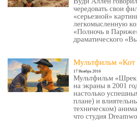
Вуди Аллен говорил
чередовать свои фи
«серьезной» картин
легкомысленную ко
«Полночь в Париже
драматического «Выс
Мультфильм «Кот 
17 Ноябрь 2016
Мультфильм «Шрек»
на экраны в 2001 го
настолько успешны
плане) и влиятельн
техническом) аним
что студия Dreamwor