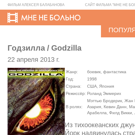
ФИЛЬМ АЛЕКСЕЯ БАЛАБАНОВА
САЙТ ФИЛЬМА "МНЕ НЕ БО
ПОПУЛ
Годзилла / Godzilla
22 апреля 2013 г.
Жанр:
боевик, фантастика
Год:
1998
Страна:
США, Япония
Режиссёр:
Роланд Эммерих
Мэттью Бродерик, Жан 
В ролях:
Азария, Кевин Данн, М
Арабелла, Филд Викки,
Из тихоокеанских джу
Йорк надвинулась ст