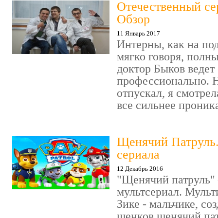
Отечественный се
Обзор
11 Январь 2017
Интерны, как на под
мягко говоря, полн
доктор Быков ведет 
профессионально. Н
отпускал, я смотрел
все сильнее проника
Щенячий Патруль
сериала
12 Декабрь 2016
"Щенячий патруль" 
мультсериал. Мульт
Зике - мальчике, со
щенков щенячий пат