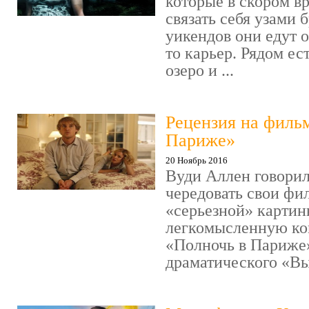
которые в скором в
связать себя узами б
уикендов они едут о
то карьер. Рядом ес
озеро и ...
Рецензия на филь
Париже»
20 Ноябрь 2016
Вуди Аллен говорил
чередовать свои фи
«серьезной» картин
легкомысленную ко
«Полночь в Париже
драматического «Выс