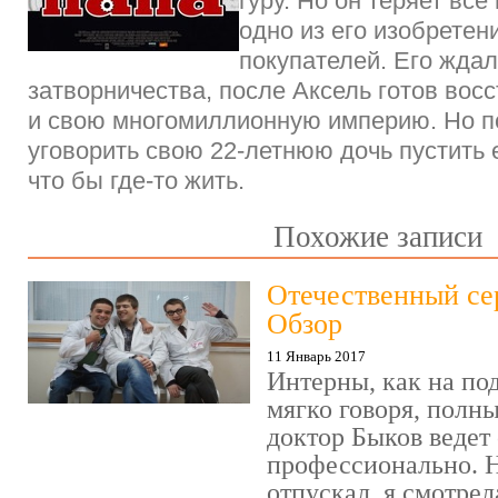
гуру. Но он теряет все 
одно из его изобретен
покупателей. Его ждал
затворничества, после Аксель готов вос
и свою многомиллионную империю. Но по
уговорить свою 22-летнюю дочь пустить е
что бы где-то жить.
Похожие записи
Отечественный се
Обзор
11 Январь 2017
Интерны, как на под
мягко говоря, полн
доктор Быков ведет 
профессионально. Н
отпускал, я смотрел