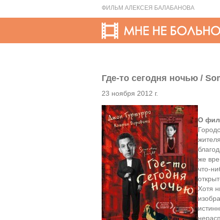
ФИЛЬМ АЛЕКСЕЯ БАЛАБАНОВА
Где-то сегодня ночью / So
23 ноября 2012 г.
О фил
Городс
жителя
благод
же вре
что-ни
открыт
Хотя н
изобра
истинн
нерасп