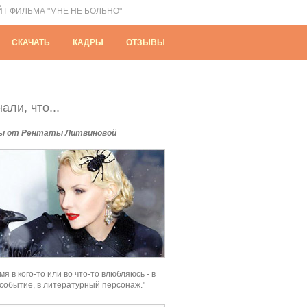
ЙТ ФИЛЬМА "МНЕ НЕ БОЛЬНО"
СКАЧАТЬ
КАДРЫ
ОТЗЫВЫ
али, что...
ы от Рентаты Литвиновой
мя в кого-то или во что-то влюбляюсь - в
 событие, в литературный персонаж."