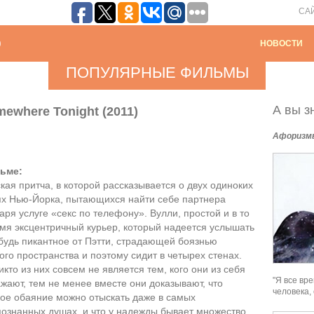
СА
НОВОСТИ
ПОПУЛЯРНЫЕ ФИЛЬМЫ
А вы зн
mewhere Tonight (2011)
Афоризм
ьме:
кая притча, в которой рассказывается о двух одиноких
х Нью-Йорка, пытающихся найти себе партнера
аря услуге «секс по телефону». Вулли, простой и в то
мя эксцентричный курьер, который надеется услышать
будь пикантное от Пэтти, страдающей боязнью
ого пространства и поэтому сидит в четырех стенах.
икто из них совсем не является тем, кого они из себя
"Я все вре
жают, тем не менее вместе они доказывают, что
человека,
ое обаяние можно отыскать даже в самых
ознанных душах, и что у надежды бывает множество