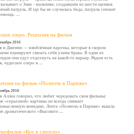
сказывает о Зике - мальчике, создавшим из шести щенков
ячий патруль. И где бы не случилась беда, патруль спешит
помощь. ...
ское озеро. Рецензия на фильм
екабрь 2016
в и Дженни — влюблённая парочка, которые в скором
мени планируют связать себя узами брака. В один из
ендов они едут отдохнуть на какой-то карьер. Рядом есть
, чудесное озеро и ...
цензия на фильм «Полночь в Париже»
оябрь 2016
и Аллен говорил, что любит чередовать свои фильмы:
ле «серьезной» картины он всегда снимает
комысленную комедию. Лента «Полночь в Париже» вышла
ле драматического «Высокого ...
льтфильм «Кот в сапогах»