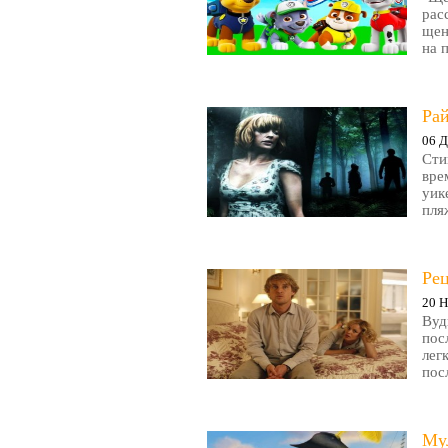
рас
щен
на 
Рай
06 Д
Сти
вре
уик
пляж
Ре
20 Н
Вуд
пос
лег
пос
Му