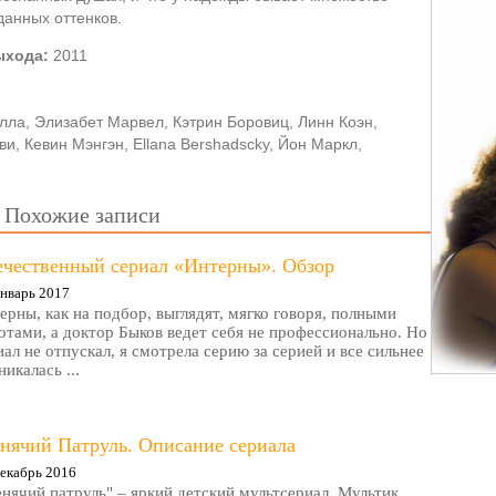
анных оттенков.
ыхода:
2011
лла, Элизабет Марвел, Кэтрин Боровиц, Линн Коэн,
йви, Кевин Мэнгэн, Ellana Bershadscky, Йон Маркл,
Похожие записи
ечественный сериал «Интерны». Обзор
нварь 2017
ерны, как на подбор, выглядят, мягко говоря, полными
отами, а доктор Быков ведет себя не профессионально. Но
иал не отпускал, я смотрела серию за серией и все сильнее
никалась ...
нячий Патруль. Описание сериала
екабрь 2016
нячий патруль" – яркий детский мультсериал. Мультик