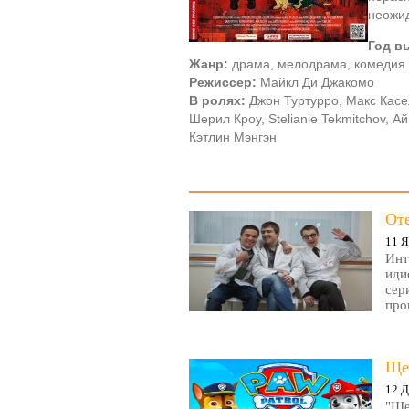
неожид
Год в
Жанр:
драма, мелодрама, комедия
Режиссер:
Майкл Ди Джакомо
В ролях:
Джон Туртурро, Макс Касе
Шерил Кроу, Stelianie Tekmitchov, А
Кэтлин Мэнгэн
От
11 Я
Инт
иди
сер
про
Ще
12 Д
"Ще