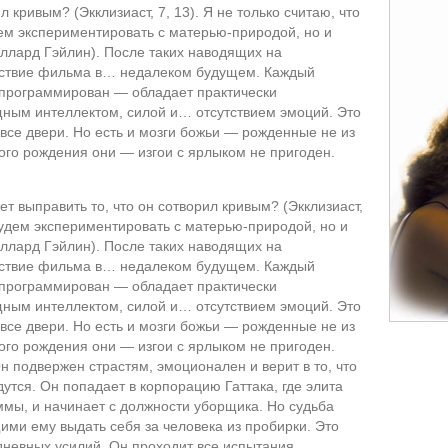
л кривым? (Экклизиаст, 7, 13). Я не только считаю, что
ем экспериментировать с матерью-природой, но и
иллард Гэйлин). После таких наводящих на
ствие фильма в… недалеком будущем. Каждый
апрограммирован — обладает практически
ным интеллектом, силой и… отсутствием эмоций. Это
 все двери. Но есть и мозги божьи — рожденные не из
мого рождения они — изгои с ярлыком не пригоден.
т выправить то, что он сотворил кривым? (Экклизиаст,
 будем экспериментировать с матерью-природой, но и
иллард Гэйлин). После таких наводящих на
ствие фильма в… недалеком будущем. Каждый
апрограммирован — обладает практически
ным интеллектом, силой и… отсутствием эмоций. Это
 все двери. Но есть и мозги божьи — рожденные не из
мого рождения они — изгои с ярлыком не пригоден.
н подвержен страстям, эмоционален и верит в то, что
утся. Он попадает в корпорацию Гаттака, где элита
мы, и начинает с должности уборщика. Но судьба
ими ему выдать себя за человека из пробирки. Это
дневных усилий. Он проходит все испытания.