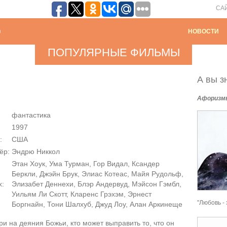
СА
НОВОСТИ
ПОПУЛЯРНЫЕ ФИЛЬМЫ
А вы зн
Афоризм
фантастика
1997
:
США
ёр:
Эндрю Никкол
Этан Хоук, Ума Турман, Гор Видал, Ксандер
Беркли, Джэйн Брук, Элиас Котеас, Майя Рудольф,
х:
Элизабет Деннехи, Блэр Андервуд, Мэйсон Гэмбл,
Уильям Ли Скотт, Кларенс Грэхэм, Эрнест
"Любовь - 
Боргнайн, Тони Шалхуб, Джуд Лоу, Алан Аркинеще
и на деяния Божьи, кто может выправить то, что он