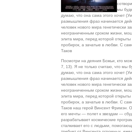
сотвори
мы буд
думаю, что она сама этого хочет (У
размышления фраз начинается дей
человек нового мира генетически з
неограниченным сроком жизни, мощ
элита мира, перед которой открыты
пробирок, а зачатые в любви. С са
Таков
Посмотри на деяния Божьи, кто може
7, 13). Я не только считаю, что мы
думаю, что она сама этого хочет (У
размышления фраз начинается дей
человек нового мира генетически з
неограниченным сроком жизни, мощ
элита мира, перед которой открыты
пробирок, а зачатые в любви. С са
Таков наш герой Винсент Фримэн. О
его мечты — полет к звездам — сбуд
разрабатывает космические програм
сталкивает его с людьми, помогающ
требует от Винсента огромных, еже