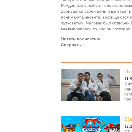
Рожденный в любви, человек побежд
добивается своей цели и взлетает 
понимают Винсента, восхищаются и
жутковатым. Человек был сотворен Б
мы выправляли то, что он сотвори
Читать полностью
↓
Свернуть
↑
От
11 Я
Инт
иди
сер
про
Ще
12 Д
"Ще