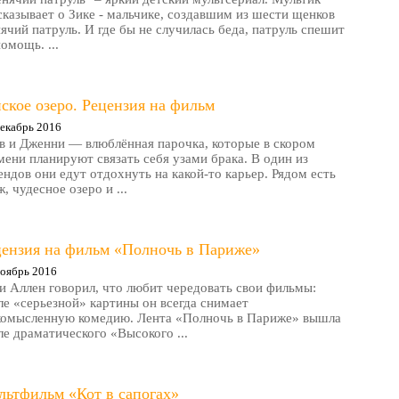
сказывает о Зике - мальчике, создавшим из шести щенков
ячий патруль. И где бы не случилась беда, патруль спешит
помощь. ...
ское озеро. Рецензия на фильм
екабрь 2016
в и Дженни — влюблённая парочка, которые в скором
мени планируют связать себя узами брака. В один из
ендов они едут отдохнуть на какой-то карьер. Рядом есть
, чудесное озеро и ...
цензия на фильм «Полночь в Париже»
оябрь 2016
и Аллен говорил, что любит чередовать свои фильмы:
ле «серьезной» картины он всегда снимает
комысленную комедию. Лента «Полночь в Париже» вышла
ле драматического «Высокого ...
льтфильм «Кот в сапогах»