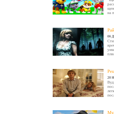
рас
щен
на 
Рай
06 Д
Сти
вре
уик
пляж
Ре
20 Н
Вуд
пос
лег
пос
Му