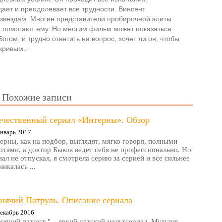
ает и преодолевает все трудности. Винсент
к звездам. Многие представители пробирочной элиты
 помогают ему. Но многим фильм может показаться
огом, и трудно ответить на вопрос, хочет ли он, чтобы
л кривым…
Похожие записи
ечественный сериал «Интерны». Обзор
нварь 2017
ерны, как на подбор, выглядят, мягко говоря, полными
отами, а доктор Быков ведет себя не профессионально. Но
иал не отпускал, я смотрела серию за серией и все сильнее
никалась ...
нячий Патруль. Описание сериала
екабрь 2016
нячий патруль" – яркий детский мультсериал. Мультик