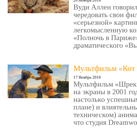
20 Ноябрь 2016
Вуди Аллен говорил
чередовать свои фи
«серьезной» картин
легкомысленную ко
«Полночь в Париже
драматического «Выс
Мультфильм «Кот 
17 Ноябрь 2016
Мультфильм «Шрек»
на экраны в 2001 го
настолько успешны
плане) и влиятельн
техническом) аним
что студия Dreamwor