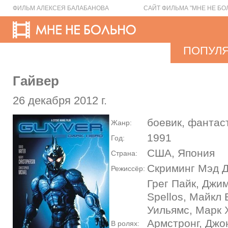
ФИЛЬМ АЛЕКСЕЯ БАЛАБАНОВА
САЙТ ФИЛЬМА "МНЕ НЕ БО
ПОПУЛ
Гайвер
26 декабря 2012 г.
боевик, фантас
Жанр:
1991
Год:
США, Япония
Страна:
Скриминг Мэд 
Режиссёр:
Грег Пайк, Джим
Spellos, Майкл
Уильямс, Марк 
Армстронг, Джо
В ролях: