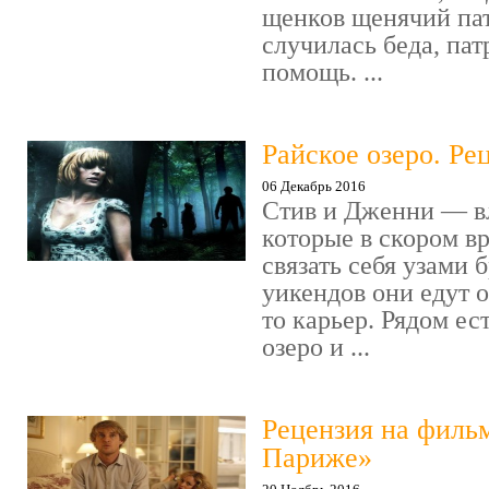
щенков щенячий пат
случилась беда, пат
помощь. ...
Райское озеро. Ре
06 Декабрь 2016
Стив и Дженни — в
которые в скором в
связать себя узами б
уикендов они едут о
то карьер. Рядом ес
озеро и ...
Рецензия на филь
Париже»