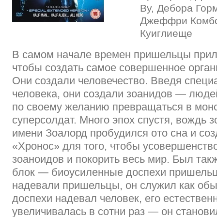
Ву, Дебора Гор
Джеффри Комбс
Куиглиеще
В самом начале времен пришельцы прил
чтобы создать самое совершенное орган
Они создали человечество. Введя специ
человека, они создали зоанидов — люде
по своему желанию превращаться в монс
суперсолдат. Много эпох спустя, вождь 
имени Зоалорд пробудился ото сна и со
«Хронос» для того, чтобы усовершенств
зоаноидов и покорить весь мир. Был так
блок — биоусиленные доспехи пришельц
надевали пришельцы, он служил как обы
доспехи надевал человек, его естествен
увеличивалась в сотни раз — он станови