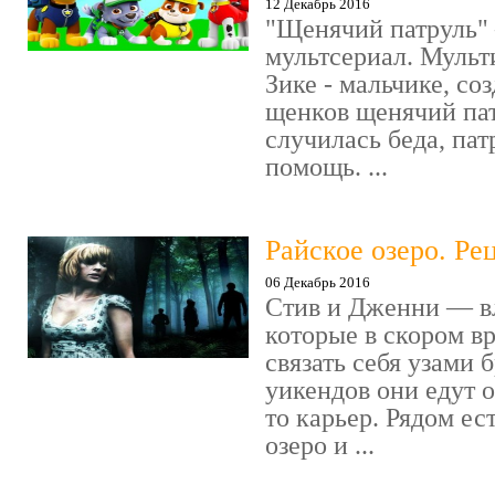
12 Декабрь 2016
"Щенячий патруль" 
мультсериал. Мульт
Зике - мальчике, со
щенков щенячий пат
случилась беда, пат
помощь. ...
Райское озеро. Ре
06 Декабрь 2016
Стив и Дженни — в
которые в скором в
связать себя узами б
уикендов они едут о
то карьер. Рядом ес
озеро и ...