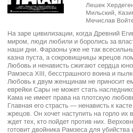
Лешек Хердеген
Мильский, Кази
Мечислав Войт
На заре цивилизации, когда Древний Ег
миром, люди любили и боролись за власт
наши дни. Фараоны уже не так всесильны
казна пуста, а сокровищницы жрецов лом
Любовь и ненависть сжигают сердца юн
Рамзеса XIII, бесстрашного воина и пыл
Любовь к двум женщинам не приносит ем
еврейки Сары не может стать наследник
Кама не имеет права на плотскую любов
Главная его страсть — ненависть к каст
жрецов. Он хочет наступить на горло их 
ждет тех, кто пойдет против них. Верхо
готовит двойника Рамзеса для убийства