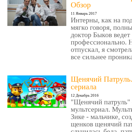
Обзор
11 Январь 2017
Интерны, как на под
мягко говоря, полн
доктор Быков ведет 
профессионально. Н
отпускал, я смотрел
все сильнее проника
Щенячий Патруль
сериала
12 Декабрь 2016
"Щенячий патруль" 
мультсериал. Мульт
Зике - мальчике, со
щенков щенячий пат
случилась беда, пат