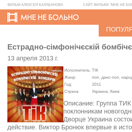
ФИЛЬМ АЛЕКСЕЯ БАЛАБАНОВА
САЙТ ФИЛЬМА "МНЕ НЕ БО
ПОПУЛ
Естрадно-сімфонічєскій бомбічє
13 апреля 2013 г.
Исполнитель:
ТІК
Жанр:
поп, данс-поп, наро
Год:
2011
Страна:
Украина, Киев
Описание: Группа ТИК
поклонникам новогодн
Дворце Украина состо
действие. Виктор Бронюк впервые в ист