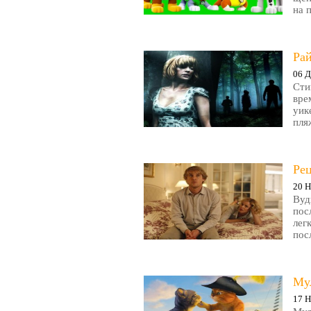
на 
Рай
06 Д
Сти
вре
уик
пляж
Ре
20 Н
Вуд
пос
лег
пос
Му
17 Н