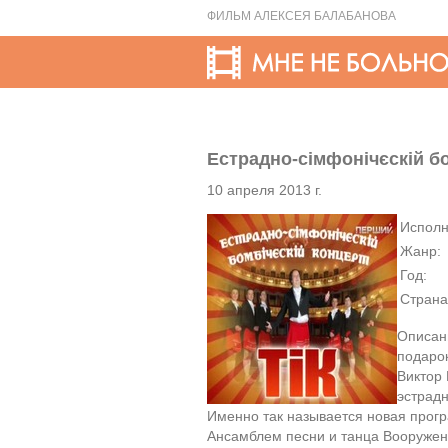
ФИЛЬМ АЛЕКСЕЯ БАЛАБАНОВА
Естрадно-сімфонічєскій б
10 апреля 2013 г.
Исполн
Жанр:
Год:
Страна
Описан
подарок
Виктор 
эстрад
Именно так называется новая прогр
Ансамблем песни и танца Вооружен