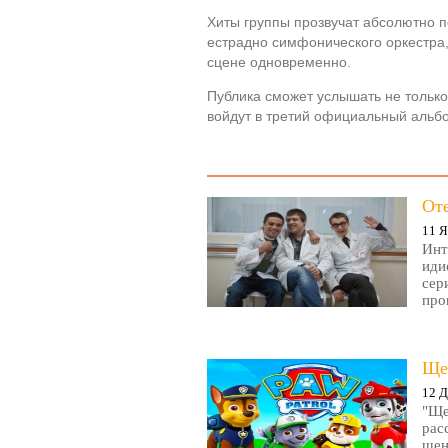
Хиты группы прозвучат абсолютно п
естрадно симфонического оркестра, 
сцене одновременно.
Публика сможет услышать не только
войдут в третий официальный альб
От
11 Я
Инт
иди
сер
про
Ще
12 Д
"Ще
рас
щен