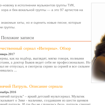
о-новому в исполнении музыкантов группы ТИК,
хора и бек-вокальной группы — а это 97 артистов на
 знакомые хиты, но и оценить новые песни, которые
ом группы.
Похожие записи
ечественный сериал «Интерны». Обзор
нварь 2017
ерны, как на подбор, выглядят, мягко говоря, полными
отами, а доктор Быков ведет себя не профессионально. Но
иал не отпускал, я смотрела серию за серией и все сильнее
никалась ...
нячий Патруль. Описание сериала
екабрь 2016
нячий патруль" – яркий детский мультсериал. Мультик
сказывает о Зике - мальчике, создавшим из шести щенков
ячий патруль. И где бы не случилась беда, патруль спешит