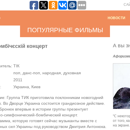
СА
НОВОСТИ
ПОПУЛЯРНЫЕ ФИЛЬМЫ
А вы зн
омбічєскій концерт
Афоризм
итель:
ТІК
поп, данс-поп, народная, духовная
2011
:
Украина, Киев
ие: Группа ТИК приготовила поклонникам новогодний
. Во Дворце Украина состоится грандиозное действие.
Бронюк впервые в истории группы презентует
но-симфонический-бомбический концерт.
"С некото
амма, которую готовят сейчас музыканты вместе с
от того, 
на экране.
ных сил Украины под руководством Дмитрия Антонюка.