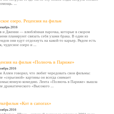
помощь. ...
ское озеро. Рецензия на фильм
екабрь 2016
в и Дженни — влюблённая парочка, которые в скором
мени планируют связать себя узами брака. В один из
ендов они едут отдохнуть на какой-то карьер. Рядом есть
, чудесное озеро и ...
цензия на фильм «Полночь в Париже»
оябрь 2016
и Аллен говорил, что любит чередовать свои фильмы:
ле «серьезной» картины он всегда снимает
комысленную комедию. Лента «Полночь в Париже» вышла
ле драматического «Высокого ...
льтфильм «Кот в сапогах»
оябрь 2016