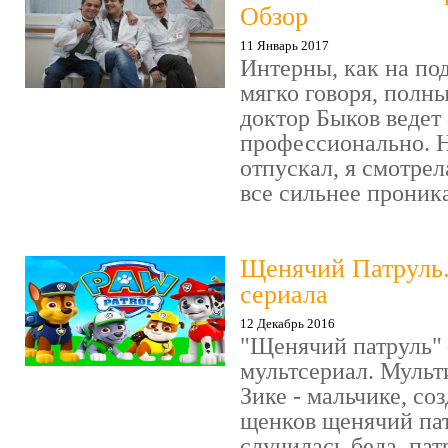
Обзор
11 Январь 2017
Интерны, как на под
мягко говоря, полн
доктор Быков ведет 
профессионально. Н
отпускал, я смотрел
все сильнее проника
Щенячий Патруль
сериала
12 Декабрь 2016
"Щенячий патруль" 
мультсериал. Мульт
Зике - мальчике, со
щенков щенячий пат
случилась беда, пат