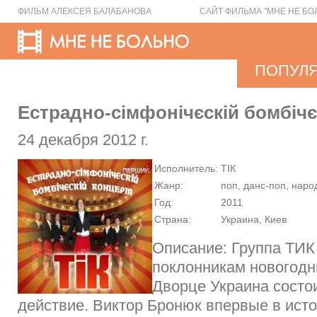
ФИЛЬМ АЛЕКСЕЯ БАЛАБАНОВА
САЙТ ФИЛЬМА "МНЕ НЕ БО
ПОПУЛ
Естрадно-сімфонічєскій бомбічє
24 декабря 2012 г.
Исполнитель:
ТІК
Жанр:
поп, данс-поп, наро
Год:
2011
Страна:
Украина, Киев
Описание: Группа ТИК
поклонникам новогодн
Дворце Украина состо
действие. Виктор Бронюк впервые в ист