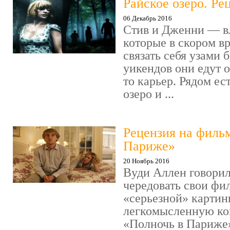
Райское озеро. Ре
06 Декабрь 2016
Стив и Дженни — в
которые в скором в
связать себя узами б
уикендов они едут о
то карьер. Рядом ес
озеро и ...
Рецензия на филь
Париже»
20 Ноябрь 2016
Вуди Аллен говорил
чередовать свои фи
«серьезной» картин
легкомысленную ко
«Полночь в Париже