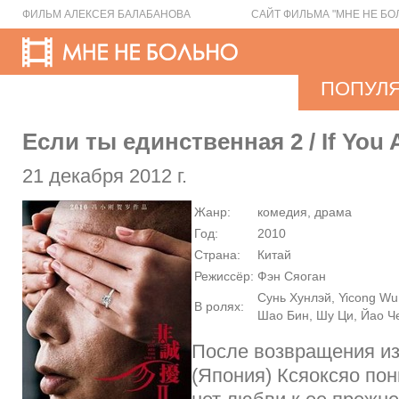
ФИЛЬМ АЛЕКСЕЯ БАЛАБАНОВА
САЙТ ФИЛЬМА "МНЕ НЕ БО
ПОПУЛ
Если ты единственная 2 / If You 
21 декабря 2012 г.
Жанр:
комедия, драма
Год:
2010
Страна:
Китай
Режиссёр:
Фэн Сяоган
Сунь Хунлэй, Yicong Wu
В ролях:
Шао Бин, Шу Ци, Йао 
После возвращения из
(Япония) Ксяоксяо по