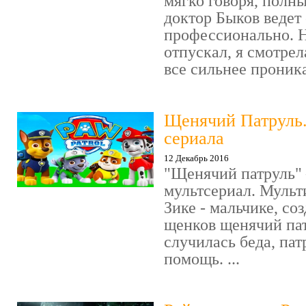
мягко говоря, полн
доктор Быков ведет 
профессионально. Н
отпускал, я смотрел
все сильнее проника
Щенячий Патруль
сериала
12 Декабрь 2016
"Щенячий патруль" 
мультсериал. Мульт
Зике - мальчике, со
щенков щенячий пат
случилась беда, пат
помощь. ...