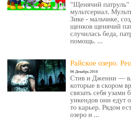
"Щенячий патруль" 
мультсериал. Мульт
Зике - мальчике, со
щенков щенячий пат
случилась беда, пат
помощь. ...
Райское озеро. Ре
06 Декабрь 2016
Стив и Дженни — в
которые в скором в
связать себя узами б
уикендов они едут о
то карьер. Рядом ес
озеро и ...