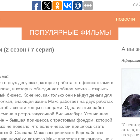
СА
НОВОСТИ
ПОПУЛЯРНЫЕ ФИЛЬМЫ
А вы зн
(2 сезон / 7 серия)
Афоризм
ьме:
я о двух девушках, которые работают официантками в
ловке, и которых объединяет общая мечта – открыть
ый бизнес. Конечно, как только они найдут деньги для
 Колкая, знающая жизнь Макс работает на двух работах
чтобы свести концы с концами. Одна из этих работ –
 смена в ретро-закусочной Вильямсбург. Утонченная
йн – бывшая принцесса с трастовым фондом, которой
"С некото
ько не повезло, что волей-неволей пришлось стать
от того, 
нткой. Сначала Макс воспринимает Кэролайн как
на экране.
ную неумёху, которую Макс придется прикрывать, но к