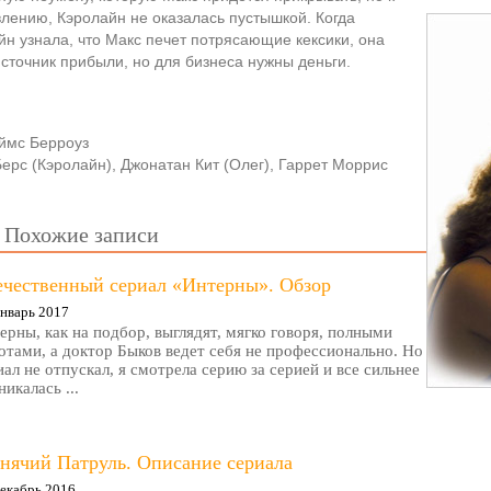
влению, Кэролайн не оказалась пустышкой. Когда
йн узнала, что Макс печет потрясающие кексики, она
источник прибыли, но для бизнеса нужны деньги.
ймс Берроуз
Берс (Кэролайн), Джонатан Кит (Олег), Гаррет Моррис
Похожие записи
ечественный сериал «Интерны». Обзор
нварь 2017
ерны, как на подбор, выглядят, мягко говоря, полными
отами, а доктор Быков ведет себя не профессионально. Но
иал не отпускал, я смотрела серию за серией и все сильнее
никалась ...
нячий Патруль. Описание сериала
екабрь 2016