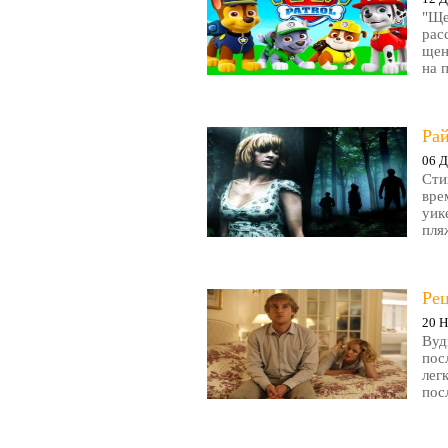
"Ще
рас
щен
на 
Рай
06 Д
Сти
вре
уик
пляж
Ре
20 Н
Вуд
пос
лег
пос