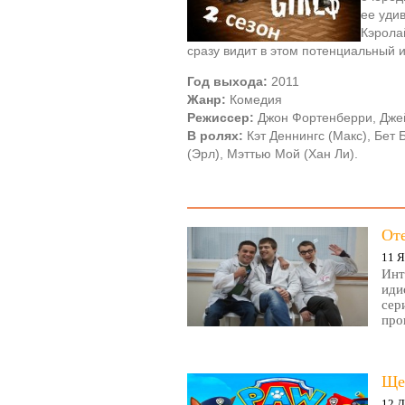
ее уди
Кэрола
сразу видит в этом потенциальный 
Год выхода:
2011
Жанр:
Комедия
Режиссер:
Джон Фортенберри, Дже
В ролях:
Кэт Деннингс (Макс), Бет 
(Эрл), Мэттью Мой (Хан Ли).
От
11 Я
Инт
иди
сер
про
Ще
12 Д