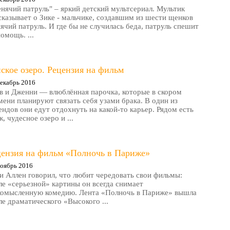
нячий патруль" – яркий детский мультсериал. Мультик
сказывает о Зике - мальчике, создавшим из шести щенков
ячий патруль. И где бы не случилась беда, патруль спешит
помощь. ...
ское озеро. Рецензия на фильм
екабрь 2016
в и Дженни — влюблённая парочка, которые в скором
мени планируют связать себя узами брака. В один из
ендов они едут отдохнуть на какой-то карьер. Рядом есть
, чудесное озеро и ...
цензия на фильм «Полночь в Париже»
оябрь 2016
и Аллен говорил, что любит чередовать свои фильмы:
ле «серьезной» картины он всегда снимает
комысленную комедию. Лента «Полночь в Париже» вышла
ле драматического «Высокого ...