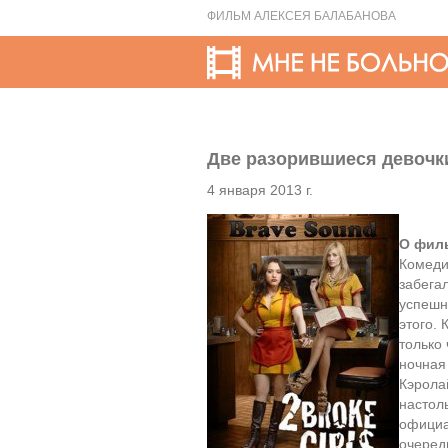
ФИЛЬМ АЛЕКСЕЯ БАЛАБАНОВА
Две разорившиеся девочки 
4 января 2013 г.
О фил
Комеди
забега
успешн
этого.
только 
ночная
Кэрола
настол
официа
очеред