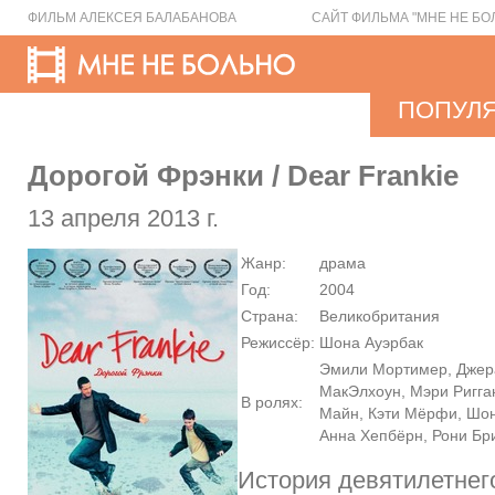
ФИЛЬМ АЛЕКСЕЯ БАЛАБАНОВА
САЙТ ФИЛЬМА "МНЕ НЕ БО
ПОПУЛ
Дорогой Фрэнки / Dear Frankie
13 апреля 2013 г.
Жанр:
драма
Год:
2004
Страна:
Великобритания
Режиссёр:
Шона Ауэрбак
Эмили Мортимер, Джер
МакЭлхоун, Мэри Ригга
В ролях:
Майн, Кэти Мёрфи, Шон
Анна Хепбёрн, Рони Б
История девятилетнего