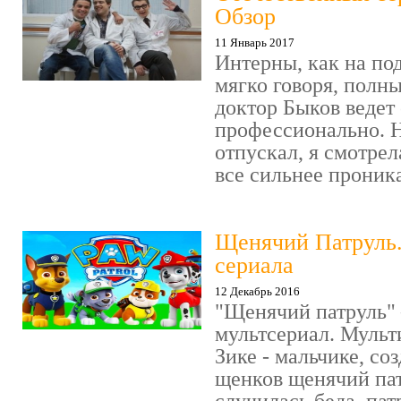
Обзор
11 Январь 2017
Интерны, как на под
мягко говоря, полн
доктор Быков ведет 
профессионально. Н
отпускал, я смотрел
все сильнее проника
Щенячий Патруль
сериала
12 Декабрь 2016
"Щенячий патруль" 
мультсериал. Мульт
Зике - мальчике, со
щенков щенячий пат