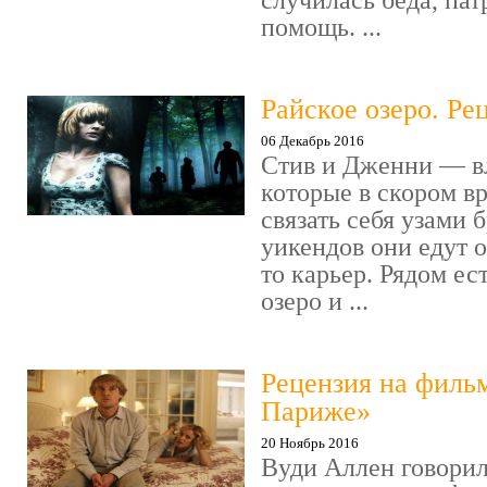
случилась беда, пат
помощь. ...
Райское озеро. Ре
06 Декабрь 2016
Стив и Дженни — в
которые в скором в
связать себя узами б
уикендов они едут о
то карьер. Рядом ес
озеро и ...
Рецензия на филь
Париже»
20 Ноябрь 2016
Вуди Аллен говорил