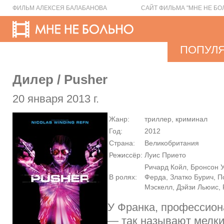
ФИЛЬМ АЛЕКСЕЯ БАЛАБАНОВА
САЙТ ФИЛЬМА "МНЕ НЕ БО
ПОПУЛ
Дилер / Pusher
20 января 2013 г.
Жанр:
триллер, криминал
Год:
2012
Страна:
Великобритания
Режиссёр:
Луис Прието
Ричард Койл, Бронсон 
В ролях:
Ферда, Златко Бурич, П
Мэскелл, Дэйзи Льюис,
У Франка, профессион
— так называют мелки