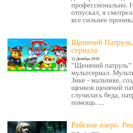
профессионально. Н
отпускал, я смотрел
все сильнее проника
Щенячий Патруль
сериала
12 Декабрь 2016
"Щенячий патруль" 
мультсериал. Мульт
Зике - мальчике, со
щенков щенячий пат
случилась беда, пат
помощь. ...
Райское озеро. Ре