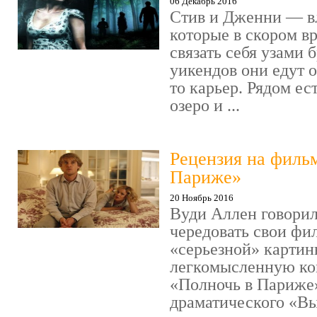
06 Декабрь 2016
Стив и Дженни — в
которые в скором в
связать себя узами б
уикендов они едут о
то карьер. Рядом ес
озеро и ...
Рецензия на филь
Париже»
20 Ноябрь 2016
Вуди Аллен говорил
чередовать свои фи
«серьезной» картин
легкомысленную ко
«Полночь в Париже
драматического «Выс