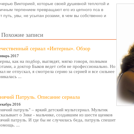
очерью Викторией, которые своей душевной теплотой и
ничным терпением превращают его из цепного пса в
 путь, увы, не усыпан розами, в чем вы собственно и
Похожие записи
ечественный сериал «Интерны». Обзор
нварь 2017
ерны, как на подбор, выглядят, мягко говоря, полными
отами, а доктор Быков ведет себя не профессионально. Но
иал не отпускал, я смотрела серию за серией и все сильнее
никалась ...
нячий Патруль. Описание сериала
екабрь 2016
нячий патруль" – яркий детский мультсериал. Мультик
сказывает о Зике - мальчике, создавшим из шести щенков
ячий патруль. И где бы не случилась беда, патруль спешит
помощь. ...