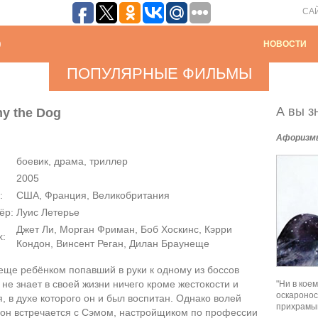
СА
НОВОСТИ
ПОПУЛЯРНЫЕ ФИЛЬМЫ
А вы зн
y the Dog
Афоризм
боевик, драма, триллер
2005
:
США, Франция, Великобритания
ёр:
Луис Летерье
Джет Ли, Морган Фриман, Боб Хоскинс, Кэрри
х:
Кондон, Винсент Реган, Дилан Браунеще
еще ребёнком попавший в руки к одному из боссов
не знает в своей жизни ничего кроме жестокости и
"Ни в кое
оскаронос
, в духе которого он и был воспитан. Однако волей
прихрамыв
 он встречается с Сэмом, настройщиком по профессии