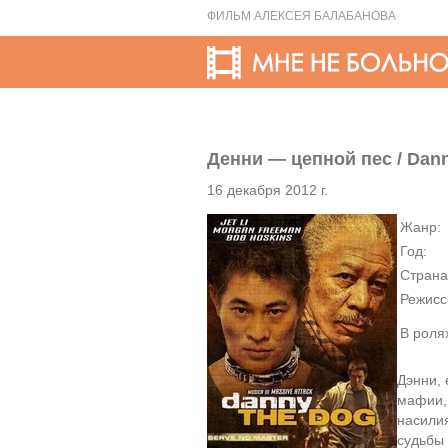
ФИЛЬМ АЛЕКСЕЯ БАЛАБАНОВА
Денни — цепной пес / Dann
16 декабря 2012 г.
Жанр:
Год:
Страна
Режисс
В роля
Дэнни, 
мафии, 
насилия
судьбы