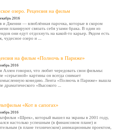
ское озеро. Рецензия на фильм
екабрь 2016
в и Дженни — влюблённая парочка, которые в скором
мени планируют связать себя узами брака. В один из
ендов они едут отдохнуть на какой-то карьер. Рядом есть
, чудесное озеро и ...
цензия на фильм «Полночь в Париже»
оябрь 2016
и Аллен говорил, что любит чередовать свои фильмы:
ле «серьезной» картины он всегда снимает
комысленную комедию. Лента «Полночь в Париже» вышла
ле драматического «Высокого ...
льтфильм «Кот в сапогах»
оябрь 2016
ьтфильм «Шрек», который вышел на экраны в 2001 году,
зался настолько успешным (в финансовом плане) и
ятельным (в плане техническом) анимационным проектом,