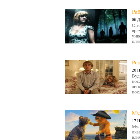
Рай
06 Д
Сти
вре
уик
пляж
Ре
20 Н
Вуд
пос
лег
пос
Му
17 Н
Мул
ока
вли