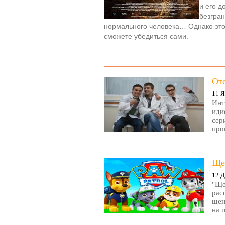
и его д
безгра
нормального человека… Однако этот
сможете убедиться сами.
От
11 Я
Инт
иди
сер
про
Ще
12 Д
"Ще
рас
щен
на 