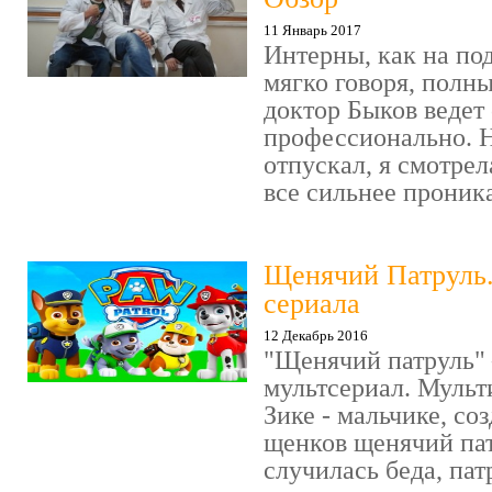
11 Январь 2017
Интерны, как на под
мягко говоря, полн
доктор Быков ведет 
профессионально. Н
отпускал, я смотрел
все сильнее проника
Щенячий Патруль
сериала
12 Декабрь 2016
"Щенячий патруль" 
мультсериал. Мульт
Зике - мальчике, со
щенков щенячий пат
случилась беда, пат