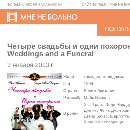
ФИЛЬМ АЛЕКСЕЯ БАЛАБАНОВА
САЙТ ФИЛЬМА "МНЕ НЕ БО
ПОПУЛ
Четыре свадьбы и одни похорон
Weddings and a Funeral
3 января 2013 г.
Жанр:
комедия, мелодрама
Год:
1994
Страна:
Великобритания
Режиссёр:
Майк Ньюэлл
Хью Грант, Энди МакДау
Джеймс Флит, Джон Ханн
В ролях:
Дэвид Бауэр, Шарлотта
Анна Чэнселлореще