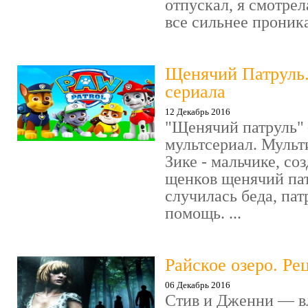
отпускал, я смотрел
все сильнее проника
Щенячий Патруль
сериала
12 Декабрь 2016
"Щенячий патруль" 
мультсериал. Мульт
Зике - мальчике, со
щенков щенячий пат
случилась беда, пат
помощь. ...
Райское озеро. Ре
06 Декабрь 2016
Стив и Дженни — в