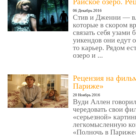
Райское озеро. Ре
06 Декабрь 2016
Стив и Дженни — в
которые в скором в
связать себя узами б
уикендов они едут о
то карьер. Рядом ес
озеро и ...
Рецензия на филь
Париже»
20 Ноябрь 2016
Вуди Аллен говорил
чередовать свои фи
«серьезной» картин
легкомысленную ко
«Полночь в Париже