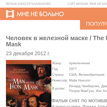
ФИЛЬМ АЛЕКСЕЯ БАЛАБАНОВА
САЙТ ФИЛЬМА "МНЕ НЕ БО
ПОПУЛ
Человек в железной маске / The M
Mask
23 декабря 2012 г.
Жанр:
приключения
Год:
1977
Страна:
США, Великобритания
Режиссёр:
Майк Ньюэлл
Ричард Чемберлен, Дже
В ролях:
Пэтрик МакГуэн, Иэн Х
Фильм снят по мотива
Александра Дюма (отц