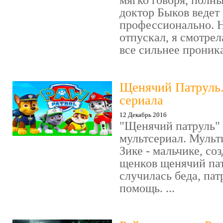
мягко говоря, полн
доктор Быков ведет 
профессионально. Н
отпускал, я смотрел
все сильнее проника
Щенячий Патруль
сериала
12 Декабрь 2016
"Щенячий патруль" 
мультсериал. Мульт
Зике - мальчике, со
щенков щенячий пат
случилась беда, пат
помощь. ...