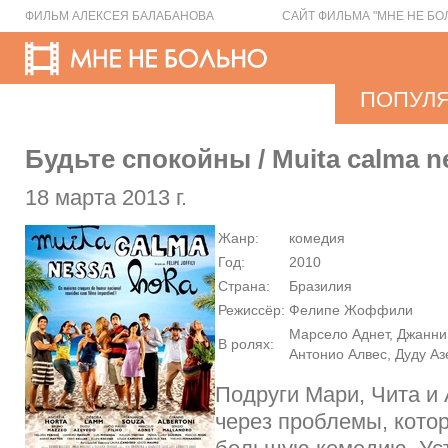
ФИЛЬМ АЛЕКСЕЯ БАЛАБАНОВА
САЙТ ФИЛЬМА "МНЕ НЕ БО
ПОПУЛ
Будьте спокойны / Muita calma n
18 марта 2013 г.
Жанр:
комедия
Год:
2010
Страна:
Бразилия
Режиссёр:
Фелипе Жоффили
Марсело Аднет, Джанни
В ролях:
Антонио Алвес, Дуду А
Подруги Мари, Чита и
через проблемы, кото