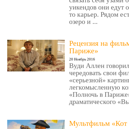
связать себя узами б
уикендов они едут о
то карьер. Рядом ес
озеро и ...
Рецензия на филь
Париже»
20 Ноябрь 2016
Вуди Аллен говорил
чередовать свои фи
«серьезной» картин
легкомысленную ко
«Полночь в Париже
драматического «Выс
Мультфильм «Кот 