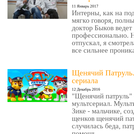
11 Январь 2017
Интерны, как на под
мягко говоря, полн
доктор Быков ведет 
профессионально. Н
отпускал, я смотрел
все сильнее проника
Щенячий Патруль
сериала
12 Декабрь 2016
"Щенячий патруль" 
мультсериал. Мульт
Зике - мальчике, со
щенков щенячий пат
случилась беда, пат
помощь. ...