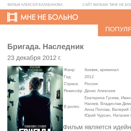
ФИЛЬМ АЛЕКСЕЯ БАЛАБАНОВА
САЙТ ФИЛЬМА "МНЕ НЕ БО
ПОПУЛ
Бригада. Наследник
23 декабря 2012 г.
Жанр:
боевик, криминал
Год:
2012
Страна:
Россия
Режиссёр:
Денис Алексеев
Екатерина Гусева, Ива
Нагиев, Владислав Дем
В ролях:
Анна Попова, Валерий 
Юрий Чурсин, Наталия
Фильм является идей