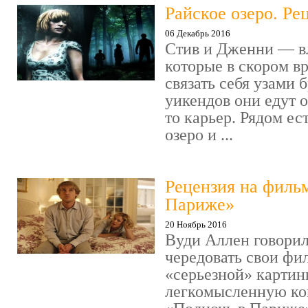
Райское озеро. Ре
06 Декабрь 2016
Стив и Дженни — в
которые в скором в
связать себя узами б
уикендов они едут о
то карьер. Рядом ес
озеро и ...
Рецензия на филь
Париже»
20 Ноябрь 2016
Вуди Аллен говорил
чередовать свои фи
«серьезной» картин
легкомысленную ко