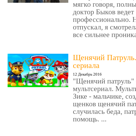
мягко говоря, полн
доктор Быков ведет 
профессионально. Н
отпускал, я смотрел
все сильнее проника
Щенячий Патруль
сериала
12 Декабрь 2016
"Щенячий патруль" 
мультсериал. Мульт
Зике - мальчике, со
щенков щенячий пат
случилась беда, пат
помощь. ...