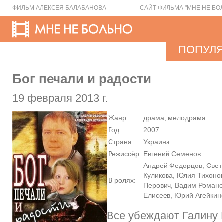
ФИЛЬМ АЛЕКСЕЯ БАЛАБАНОВА
САЙТ ФИЛЬМА "МНЕ НЕ БО
ПОПУЛ
Бог печали и радости
19 февраля 2013 г.
Жанр:
драма, мелодрама
Год:
2007
Страна:
Украина
Режиссёр:
Евгений Семенов
Андрей Федорцов, Свет
Куликова, Юлия Тихоно
В ролях:
Перович, Вадим Романо
Елисеев, Юрий Агейки
Все убеждают Галину 