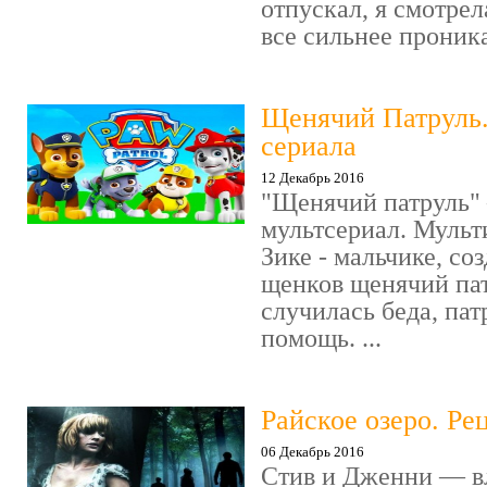
отпускал, я смотрел
все сильнее проника
Щенячий Патруль
сериала
12 Декабрь 2016
"Щенячий патруль" 
мультсериал. Мульт
Зике - мальчике, со
щенков щенячий пат
случилась беда, пат
помощь. ...
Райское озеро. Ре
06 Декабрь 2016
Стив и Дженни — в