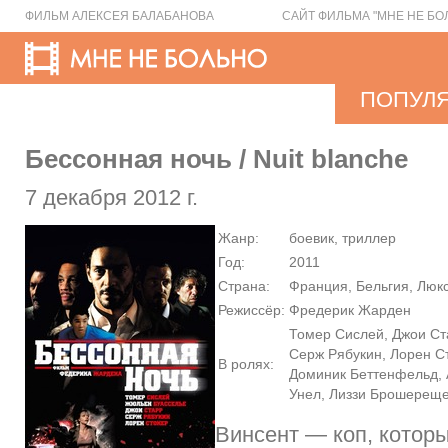
ФИЛЬМ АЛЕКСЕЯ БАЛАБАНОВА
САЙТ ФИЛЬМА "МНЕ НЕ БО
ПОПУЛ
Бессонная ночь / Nuit blanche
7 декабря 2012 г.
Жанр:
боевик, триллер
Год:
2011
Страна:
Франция, Бельгия, Люк
Режиссёр:
Фредерик Жарден
Томер Сислей, Джои Ст
Серж Рябукин, Лорен С
В ролях:
Доминик Беттенфельд,
Унел, Лиззи Брошерещ
Винсент — коп, которы