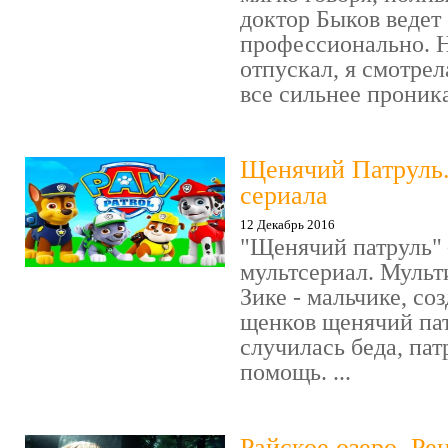
доктор Быков ведет 
профессионально. Н
отпускал, я смотрел
все сильнее проника
Щенячий Патруль
сериала
12 Декабрь 2016
"Щенячий патруль" 
мультсериал. Мульт
Зике - мальчике, со
щенков щенячий пат
случилась беда, пат
помощь. ...
Райское озеро. Ре