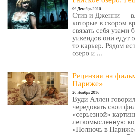
06 Декабрь 2016
Стив и Дженни — в
которые в скором в
связать себя узами б
уикендов они едут о
то карьер. Рядом ес
озеро и ...
Рецензия на филь
Париже»
20 Ноябрь 2016
Вуди Аллен говорил
чередовать свои фи
«серьезной» картин
легкомысленную ко
«Полночь в Париже