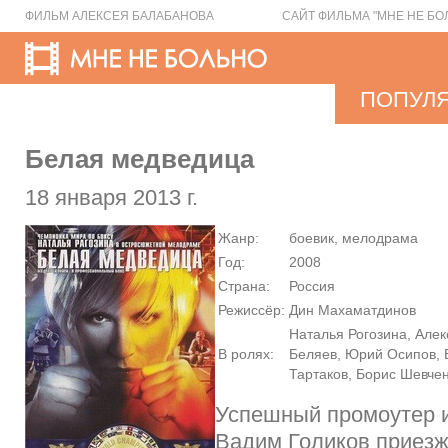
ФИЛЬМ АЛЕКСЕЯ БАЛАБАНОВА
САЙТ ФИЛЬМА "МНЕ НЕ БО
ПОПУЛ
Белая медведица
18 января 2013 г.
Жанр:
боевик, мелодрама
Год:
2008
Страна:
Россия
Режиссёр:
Дин Махаматдинов
Наталья Рогозина, Але
В ролях:
Беляев, Юрий Осипов, 
Тартаков, Борис Шевче
Успешный промоутер и
Вадим Голиков приезж