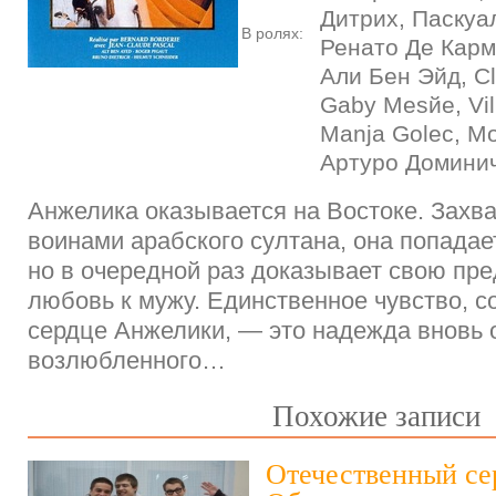
Дитрих, Паскуа
В ролях:
Ренато Де Карм
Али Бен Эйд, Cl
Gaby Mesйe, Vi
Manja Golec, M
Артуро Домини
Анжелика оказывается на Востоке. Захв
воинами арабского султана, она попадает
но в очередной раз доказывает свою пре
любовь к мужу. Единственное чувство, 
сердце Анжелики, — это надежда вновь 
возлюбленного…
Похожие записи
Отечественный се