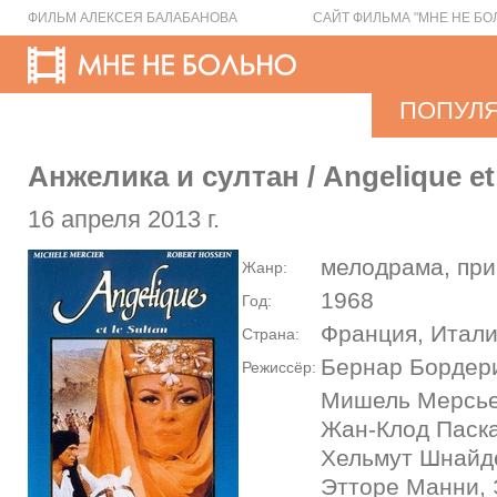
ФИЛЬМ АЛЕКСЕЯ БАЛАБАНОВА
САЙТ ФИЛЬМА "МНЕ НЕ БО
ПОПУЛ
Анжелика и султан / Angelique et 
16 апреля 2013 г.
мелодрама, пр
Жанр:
1968
Год:
Франция, Итали
Страна:
Бернар Бордер
Режиссёр:
Мишель Мерсье
Жан-Клод Паска
Хельмут Шнайде
Этторе Манни, 