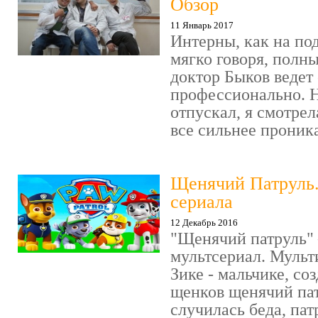
Обзор
11 Январь 2017
Интерны, как на под
мягко говоря, полн
доктор Быков ведет 
профессионально. Н
отпускал, я смотрел
все сильнее проника
Щенячий Патруль
сериала
12 Декабрь 2016
"Щенячий патруль" 
мультсериал. Мульт
Зике - мальчике, со
щенков щенячий пат
случилась беда, пат