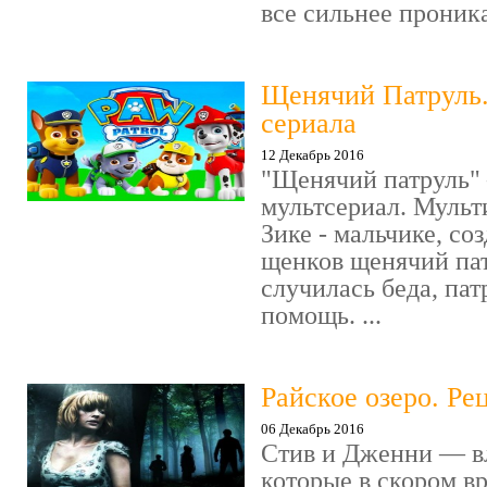
все сильнее проника
Щенячий Патруль
сериала
12 Декабрь 2016
"Щенячий патруль" 
мультсериал. Мульт
Зике - мальчике, со
щенков щенячий пат
случилась беда, пат
помощь. ...
Райское озеро. Ре
06 Декабрь 2016
Стив и Дженни — в
которые в скором в