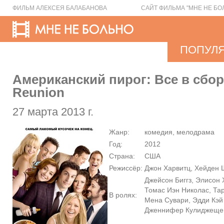
ФИЛЬМ АЛЕКСЕЯ БАЛАБАНОВА
САЙТ ФИЛЬМА "МНЕ НЕ БО
ПОПУЛ
Американский пирог: Все в сбор
Reunion
27 марта 2013 г.
Жанр:
комедия, мелодрама
Год:
2012
Страна:
США
Режиссёр:
Джон Харвитц, Хейден 
Джейсон Биггз, Элисон 
Томас Иэн Николас, Тар
В ролях:
Мена Сувари, Эдди Кэй
Дженнифер Кулиджеще