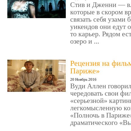
Стив и Дженни — в
которые в скором в
связать себя узами б
уикендов они едут о
то карьер. Рядом ес
озеро и ...
Рецензия на филь
Париже»
20 Ноябрь 2016
Вуди Аллен говорил
чередовать свои фи
«серьезной» картин
легкомысленную ко
«Полночь в Париже
драматического «Выс