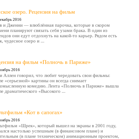
ское озеро. Рецензия на фильм
екабрь 2016
в и Дженни — влюблённая парочка, которые в скором
мени планируют связать себя узами брака. В один из
ендов они едут отдохнуть на какой-то карьер. Рядом есть
, чудесное озеро и ...
цензия на фильм «Полночь в Париже»
оябрь 2016
и Аллен говорил, что любит чередовать свои фильмы:
ле «серьезной» картины он всегда снимает
комысленную комедию. Лента «Полночь в Париже» вышла
ле драматического «Высокого ...
льтфильм «Кот в сапогах»
оябрь 2016
ьтфильм «Шрек», который вышел на экраны в 2001 году,
зался настолько успешным (в финансовом плане) и
ятельным (в плане техническом) анимационным проектом,