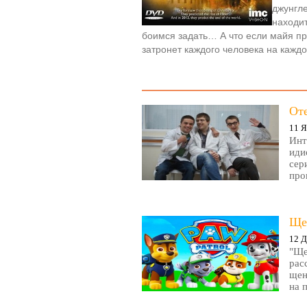
джунгл
находит
боимся задать… А что если майя пр
затронет каждого человека на кажд
От
11 Я
Инт
иди
сер
про
Ще
12 Д
"Ще
рас
щен
на 