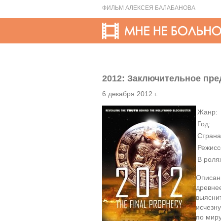
ФИЛЬМ АЛЕКСЕЯ БАЛАБАНОВА
2012: Заключительное пред
6 декабря 2012 г.
Жанр:
Год:
Страна
Режисс
В роля
Описани
древнее
выяснит
исчезн
по мир