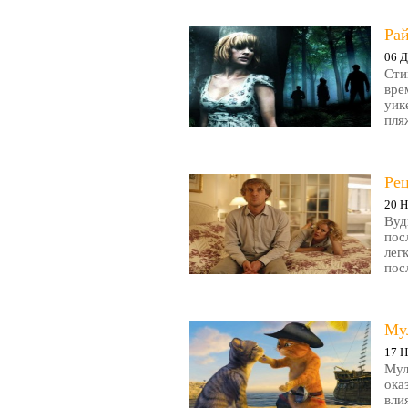
Рай
06 Д
Сти
вре
уик
пляж
Ре
20 Н
Вуд
пос
лег
пос
Му
17 Н
Мул
ока
вли