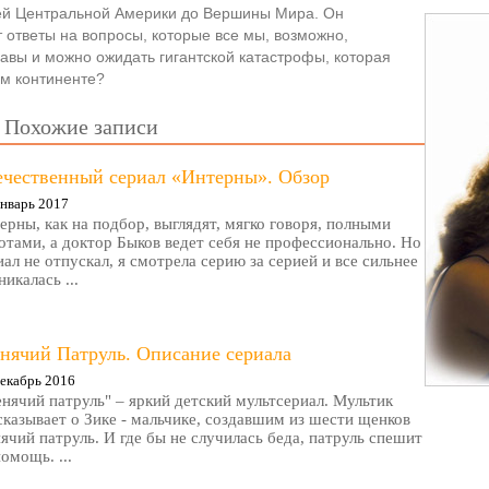
ей Центральной Америки до Вершины Мира. Он
 ответы на вопросы, которые все мы, возможно,
авы и можно ожидать гигантской катастрофы, которая
ом континенте?
Похожие записи
ечественный сериал «Интерны». Обзор
нварь 2017
ерны, как на подбор, выглядят, мягко говоря, полными
отами, а доктор Быков ведет себя не профессионально. Но
иал не отпускал, я смотрела серию за серией и все сильнее
никалась ...
нячий Патруль. Описание сериала
екабрь 2016
нячий патруль" – яркий детский мультсериал. Мультик
сказывает о Зике - мальчике, создавшим из шести щенков
ячий патруль. И где бы не случилась беда, патруль спешит
помощь. ...