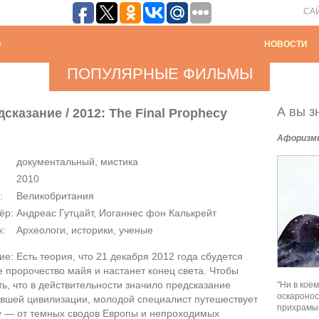
СА
НОВОСТИ
ПОПУЛЯРНЫЕ ФИЛЬМЫ
А вы зн
сказание / 2012: The Final Prophecy
Афоризм
документальный, мистика
2010
:
Великобритания
ёр:
Андреас Гутцайт, Иоганнес фон Калькрейт
х:
Археологи, историки, ученые
е: Есть теория, что 21 декабря 2012 года сбудется
 пророчество майя и настанет конец света. Чтобы
ь, что в действительности значило предсказание
"Ни в кое
оскаронос
увшей цивилизации, молодой специалист путешествует
прихрамыв
у — от темных сводов Европы и непроходимых