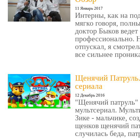
11 Январь 2017
Интерны, как на под
мягко говоря, полн
доктор Быков ведет 
профессионально. Н
отпускал, я смотрел
все сильнее проника
Щенячий Патруль
сериала
12 Декабрь 2016
"Щенячий патруль" 
мультсериал. Мульт
Зике - мальчике, со
щенков щенячий пат
случилась беда, пат