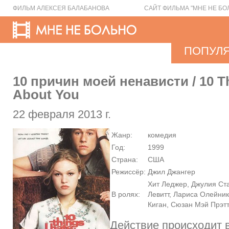
ФИЛЬМ АЛЕКСЕЯ БАЛАБАНОВА
САЙТ ФИЛЬМА "МНЕ НЕ БО
ПОПУЛ
10 причин моей ненависти / 10 Th
About You
22 февраля 2013 г.
Жанр:
комедия
Год:
1999
Страна:
США
Режиссёр:
Джил Джангер
Хит Леджер, Джулия Ст
В ролях:
Левитт, Лариса Олейни
Киган, Сюзан Мэй Прэт
Действие происходит 