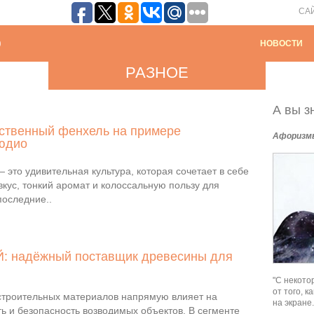
СА
НОВОСТИ
РАЗНОЕ
А вы зн
ественный фенхель на примере
Афоризм
людио
это удивительная культура, которая сочетает в себе
кус, тонкий аромат и колоссальную пользу для
последние..
: надёжный поставщик древесины для
"С некото
от того, 
строительных материалов напрямую влияет на
на экране.
ь и безопасность возводимых объектов. В сегменте