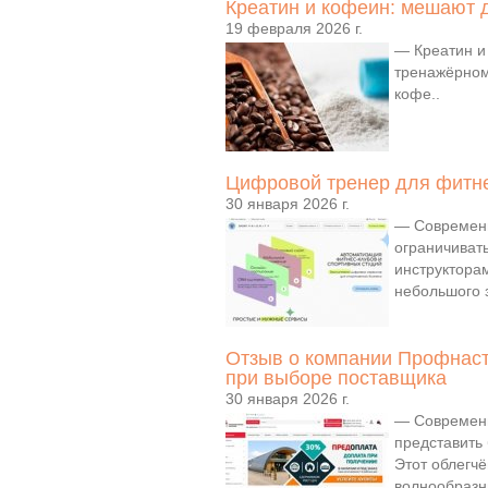
Креатин и кофеин: мешают д
19 февраля 2026 г.
— Креатин и
тренажёрном 
кофе..
Цифровой тренер для фитнес
30 января 2026 г.
— Современн
ограничиват
инструкторам
небольшого з
Отзыв о компании Профнасти
при выборе поставщика
30 января 2026 г.
— Современн
представить 
Этот облегч
волнообразн