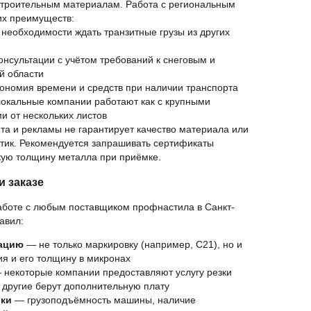
строительным материалам. Работа с региональным
их преимуществ:
необходимости ждать транзитные грузы из других
нсультации с учётом требований к снеговым и
й области
ономия времени и средств при наличии транспорта
окальные компании работают как с крупными
ми от нескольких листов
та и рекламы не гарантирует качество материала или
тик. Рекомендуется запрашивать сертификаты
кую толщину металла при приёмке.
и заказе
аботе с любым поставщиком профнастила в Санкт-
авил:
кацию
— не только маркировку (например, С21), но и
ия и его толщину в микронах
некоторые компании предоставляют услугу резки
 другие берут дополнительную плату
вки
— грузоподъёмность машины, наличие