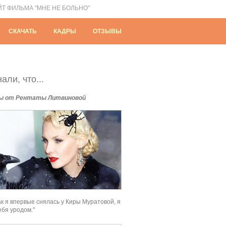
ЙТ ФИЛЬМА "МНЕ НЕ БОЛЬНО"
СКАЧАТЬ
КАДРЫ
ОТЗЫВЫ
али, что...
ы от Рентаты Литвиновой
как я впервые снялась у Киры Муратовой, я
ебя уродом."