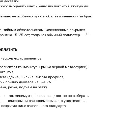
ой доставки
ность оценить цвет и качество покрытия вживую до
тельно
— особенно пункты об ответственности за брак
рантийным обязательствам: качественные покрытия
антию 15–25 лет, тогда как обычный полиэстер — 5–
еплатить
нескольких компонентов:
(зависит от конъюнктуры рынка чёрной металлургии)
покрытия
ста (длина, ширина, высота профиля)
тии обычно дешевле на 5–15%
вка, резка, подъём на этаж)
ения как минимум трёх поставщиков, но не выбирать
е — слишком низкая стоимость часто указывает на
покрытия ниже заявленного стандарта.