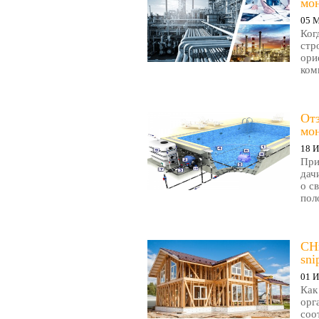
мо
05 
Ког
стр
ори
ком
Отз
мо
18 
При
дач
о с
пол
СН
sni
01 
Как
орг
соо