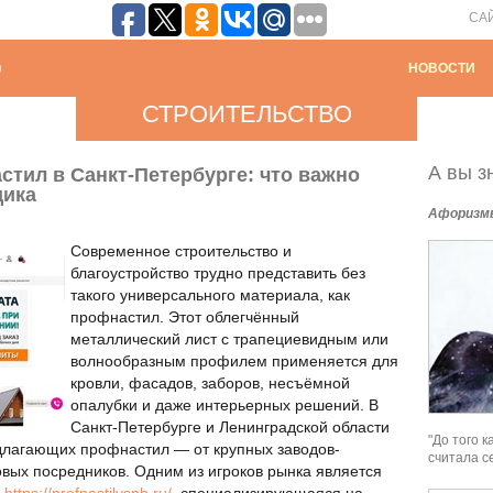
СА
НОВОСТИ
СТРОИТЕЛЬСТВО
А вы зн
тил в Санкт-Петербурге: что важно
щика
Афоризм
Современное строительство и
благоустройство трудно представить без
такого универсального материала, как
профнастил. Этот облегчённый
металлический лист с трапециевидным или
волнообразным профилем применяется для
кровли, фасадов, заборов, несъёмной
опалубки и даже интерьерных решений. В
Санкт-Петербурге и Ленинградской области
"До того 
длагающих профнастил — от крупных заводов-
считала с
вых посредников. Одним из игроков рынка является