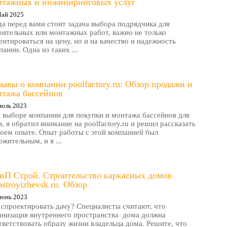
нтажных и инжиниринговых услуг
Май 2025
да перед вами стоит задача выбора подрядчика для
оительных или монтажных работ, важно не только
ентироваться на цену, но и на качество и надежность
пании. Одна из таких ...
ывы о компании poolfactory.ru: Обзор продажи и
нтажа бассейнов
Июль 2023
 выборе компании для покупки и монтажа бассейнов для
и, я обратил внимание на poolfactory.ru и решил рассказать
воем опыте. Опыт работы с этой компанией был
ожительным, и я ...
иП Строй. Строительство каркасных домов
pstroyizhevsk.ru. Обзор
Июнь 2023
 спроектировать дачу? Специалисты считают, что
анизация внутреннего пространства дома должна
тветствовать образу жизни владельца дома. Решите, что