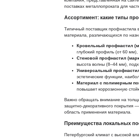
компания, представленная на сайт
поставках металлопроката для част
Ассортимент: какие типы пр
Типичный поставщик профнастила в
материала, различающихся по назн
Кровельный профнастил (м
глубокий профиль (от 60 мм)
Стеновой профнастил (марк
высота волны (8–44 мм), под
Универсальный профнастил
эстетические функции, наибол
Материал с полимерным п
повышает коррозионную стойк
Важно обращать внимание на толщин
защитно-декоративного покрытия —
область применения материала.
Преимущества локальных по
Петербургский климат с высокой в