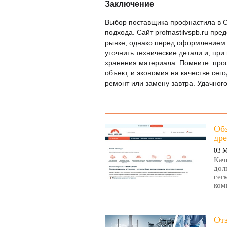
Заключение
Выбор поставщика профнастила в С
подхода. Сайт profnastilvspb.ru пр
рынке, однако перед оформлением 
уточнить технические детали и, при
хранения материала. Помните: про
объект, и экономия на качестве се
ремонт или замену завтра. Удачног
Об
дре
03 
Кач
дол
сег
ком
От