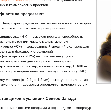
е
https://profnastilvspb.ru/
, специализирующаяся на
ных и коммерческих проектов.
офнастила предлагают
 Петербурге предлагает несколько основных категорий
ачению и техническим характеристикам:
аркировка «Н»)
— высокая несущая способность,
, используется для крыш с малым уклоном
ировка «С»)
— декоративный внешний вид, меньшая
ходит для фасадов и ограждений
 (маркировка «НС»)
— сочетает несущие и
ее востребован для заборов и хозпостроек
окрытием
— полиэстер, матовый полиэстер, ПВДФ —
ость и расширяет цветовую гамму (по каталогу RAL)
у металла (от 0,4 до 1,2 мм), высоту профиля и тип
 именно эти параметры определяют долговечность и
ставщиков в условиях Северо-Запада
лажностью, частыми осадками и перепадами температур