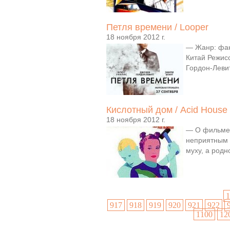
Петля времени / Looper
18 ноября 2012 г.
— Жанр: фан
Китай Режис
Гордон-Левит
Кислотный дом / Acid House 
18 ноября 2012 г.
— О фильме:К
неприятным 
муху, а род
1
917
918
919
920
921
922
1100
12