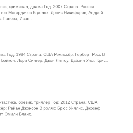
вик, криминал, драма Год: 2007 Страна: Россия
нтон Мегердичев В ролях: Денис Никифоров, Андрей
 Панова, Иван..
ма Год: 1984 Страна: США Режиссёр: Герберт Росс В
 Бэйкон, Лори Сингер, Джон Литгоу, Дайэнн Уист, Крис..
тастика, боевик, триллер Год: 2012 Страна: США,
сёр: Райан Джонсон В ролях: Брюс Уиллис, Джозеф
т, Эмили Блант,..