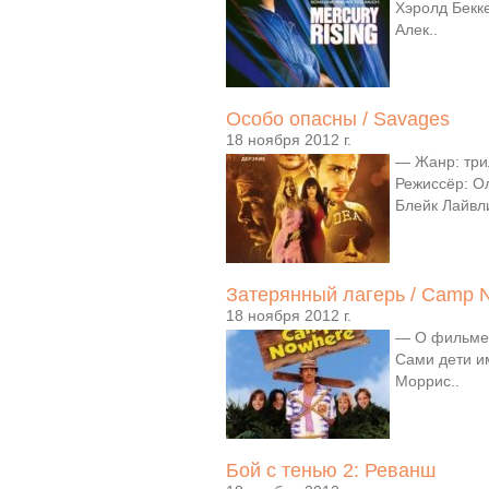
Хэролд Бекке
Алек..
Особо опасны / Savages
18 ноября 2012 г.
— Жанр: три
Режиссёр: Ол
Блейк Лайвли
Затерянный лагерь / Camp N
18 ноября 2012 г.
— О фильме:
Сами дети им
Моррис..
Бой с тенью 2: Реванш