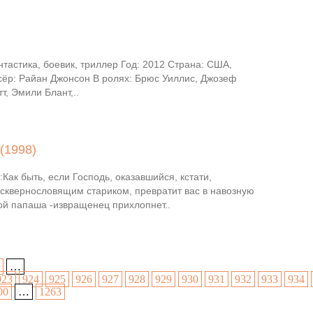
тастика, боевик, триллер Год: 2012 Страна: США,
сёр: Райан Джонсон В ролях: Брюс Уиллис, Джозеф
т, Эмили Блант,..
(1998)
ак быть, если Господь, оказавшийся, кстати,
сквернословящим стариком, превратит вас в навозную
ной папаша -извращенец прихлопнет..
…
923
924
925
926
927
928
929
930
931
932
933
934
00
…
1263