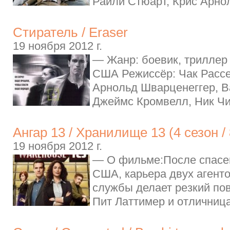
Райли Стюарт, Крис Арнол
Стиратель / Eraser
19 ноября 2012 г.
— Жанр: боевик, триллер 
США Режиссёр: Чак Рассе
Арнольд Шварценеггер, В
Джеймс Кромвелл, Ник Чи
Ангар 13 / Хранилище 13 (4 сезон /
19 ноября 2012 г.
— О фильме:После спасе
США, карьера двух агенто
службы делает резкий по
Пит Латтимер и отличница