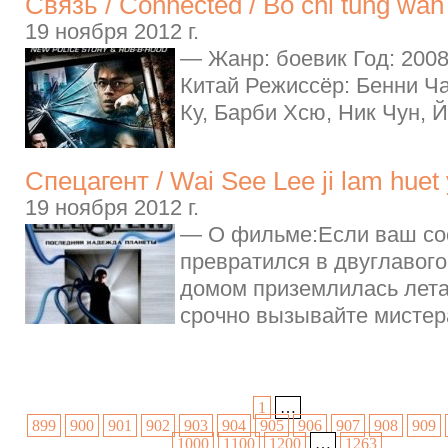
Связь / Connected / Bo chi tung wah
19 ноября 2012 г.
— Жанр: боевик Год: 2008
Китай Режиссёр: Бенни Ча
Ку, Барби Хсю, Ник Чун, Й
Спецагент / Wai See Lee ji lam huet
19 ноября 2012 г.
— О фильме:Если ваш со
превратился в двуглавого 
домом приземлилась лет
срочно вызывайте мистера
1
…
899
900
901
902
903
904
905
906
907
908
909
1000
1100
1200
…
1263