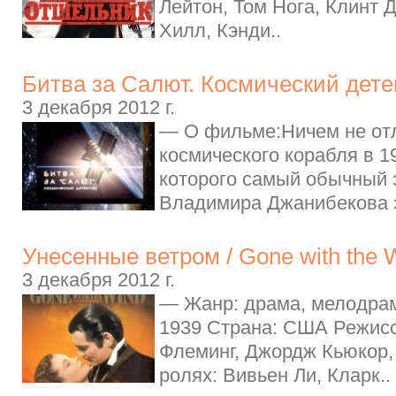
Лейтон, Том Нога, Клинт 
Хилл, Кэнди..
Битва за Салют. Космический детек
3 декабря 2012 г.
— О фильме:Ничем не от
космического корабля в 19
которого самый обычный 
Владимира Джанибекова э
Унесенные ветром / Gone with the 
3 декабря 2012 г.
— Жанр: драма, мелодрам
1939 Страна: США Режисс
Флеминг, Джордж Кьюкор
ролях: Вивьен Ли, Кларк..