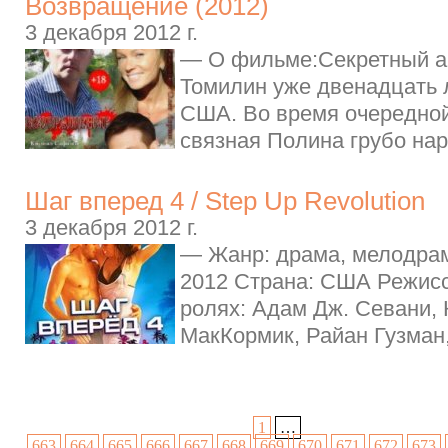
Возвращение (2012)
3 декабря 2012 г.
— О фильме:Секретный а
Томилин уже двенадцать л
США. Во время очередной
связная Полина грубо нар
Шаг вперед 4 / Step Up Revolution
3 декабря 2012 г.
— Жанр: драма, мелодрам
2012 Страна: США Режисс
ролях: Адам Дж. Севани, 
МакКормик, Райан Гузман,
1
…
663
664
665
666
667
668
669
670
671
672
673