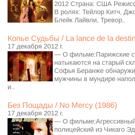
2012 Страна: США Режисс
В ролях: Тейлор Китч, Дж
Блейк Лайвли, Тревор..
Копье Судьбы / La lance de la desti
17 декабря 2012 г.
— О фильме:Парижские с
натыкаются на старый скл
Софья Беранже обнаружив
мужчины в мундире напол
и..
Без Пощады / No Mercy (1986)
17 декабря 2012 г.
— О фильме:Агрессивный
полицейский из Чикаго Эд