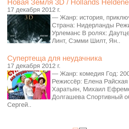
Новая Земля 3D / Hollands Helden
17 декабря 2012 г.
— Жанр: история, приключ
Страна: Нидерланды Режи
Урлеманс В ролях: Даутце
Линт, Сэмми Шилт, Ян..
Супертеща для неудачника
17 декабря 2012 г.
— Жанр: комедия Год: 20
Режиссёр: Елена Райская
Харатьян, Михаил Ефрем
Долгашева Спортивный о
Сергей..