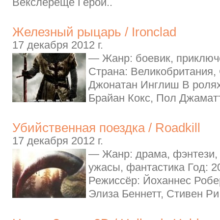
Векслереще Герой..
Железный рыцарь / Ironclad
17 декабря 2012 г.
— Жанр: боевик, приключ
Страна: Великобритания,
Джонатан Инглиш В ролях
Брайан Кокс, Пол Джаматт
Убийственная поездка / Roadkill
17 декабря 2012 г.
— Жанр: драма, фэнтези,
ужасы, фантастика Год: 
Режиссёр: Йоханнес Робе
Элиза Беннетт, Стивен Ри,