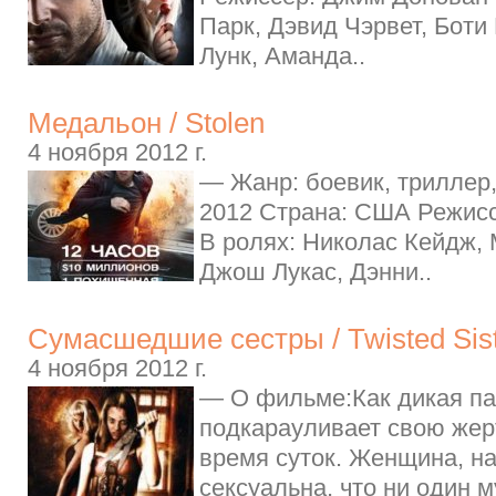
Парк, Дэвид Чэрвет, Боти
Лунк, Аманда..
Медальон / Stolen
4 ноября 2012 г.
— Жанр: боевик, триллер,
2012 Страна: США Режисс
В ролях: Николас Кейдж,
Джош Лукас, Дэнни..
Сумасшедшие сестры / Twisted Sist
4 ноября 2012 г.
— О фильме:Как дикая па
подкарауливает свою жер
время суток. Женщина, н
сексуальна, что ни один м