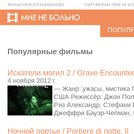
ФИЛЬМ АЛЕКСЕЯ БАЛАБАНОВА
САЙТ ФИЛЬМА "МНЕ НЕ БО
ПОПУЛ
Популярные фильмы
Искатели могил 2 / Grave Encounter
4 ноября 2012 г.
— Жанр: ужасы, мистика Г
США Режиссёр: Джон Пол
Риз Александр, Стефани 
Джеффри Бауэр-Чепман, Р
Ночной портье / Portiere di notte, Il