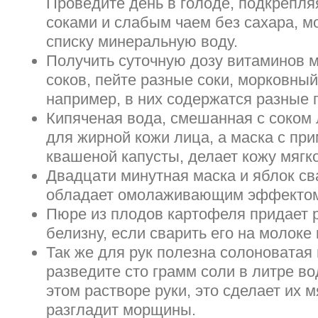
Проведите день в голоде, подкрепл
соками и слабым чаем без сахара, м
списку минеральную воду.
Получить суточную дозу витаминов м
соков, пейте разные соки, морковны
например, в них содержатся разные 
Кипяченая вода, смешанная с соком
для жирной кожи лица, а маска с пр
квашеной капусты, делает кожу мягк
Двадцати минутная маска и яблок св
обладает омолаживающим эффекто
Пюре из плодов картофеля придает р
белизну, если сварить его на молоке 
Так же для рук полезна солоноватая 
разведите сто грамм соли в литре в
этом растворе руки, это сделает их м
разгладит морщины.