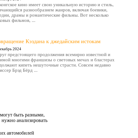
конгское кино имеет свою уникальную историю и стиль,
ичающийся разнообразием жанров, включая боевики,
едии, драмы и романтические фильмы. Вот несколько
ковых фильмов, ...
звращение Кэздана к джедайским истокам
екабрь 2024
руг предстоящего продолжения всемирно известной и
имой многими франшизы о световых мечах и бластерах
должают кипеть нешуточные страсти. Совсем недавно
иссер Брэд Бёрд ...
 могут быть разными,
и нужно анализировать