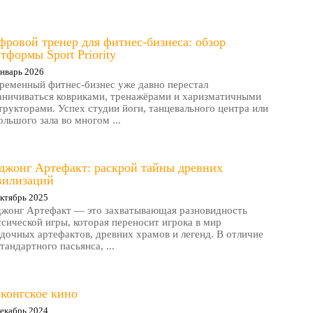
ровой тренер для фитнес-бизнеса: обзор
тформы Sport Priority
нварь 2026
ременный фитнес-бизнес уже давно перестал
аничиваться ковриками, тренажёрами и харизматичными
трукторами. Успех студии йоги, танцевального центра или
ольшого зала во многом ...
джонг Артефакт: раскрой тайны древних
вилизаций
ктябрь 2025
жонг Артефакт — это захватывающая разновидность
ссической игры, которая переносит игрока в мир
адочных артефактов, древних храмов и легенд. В отличие
стандартного пасьянса, ...
конгское кино
екабрь 2024