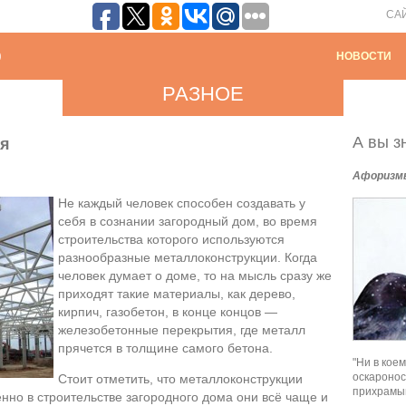
СА
НОВОСТИ
РАЗНОЕ
А вы зн
мя
Афоризм
Не каждый человек способен создавать у
себя в сознании загородный дом, во время
строительства которого используются
разнообразные металлоконструкции. Когда
человек думает о доме, то на мысль сразу же
приходят такие материалы, как дерево,
кирпич, газобетон, в конце концов —
железобетонные перекрытия, где металл
прячется в толщине самого бетона.
"Ни в кое
оскаронос
Стоит отметить, что металлоконструкции
прихрамыв
енно в строительстве загородного дома они всё чаще и