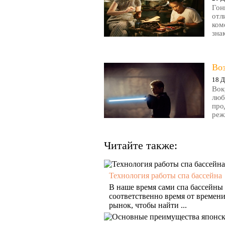
Гон
отл
ком
зна
Во
18 Д
Вок
люб
про
реж
Читайте также:
Технология работы спа бассейна
В наше время сами спа бассейны
соответственно время от времен
рынок, чтобы найти ...