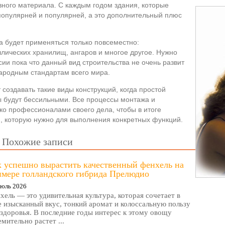
вного материала. С каждым годом здания, которые
 популярней и популярней, а это дополнительный плюс
а будет применяться только повсеместно:
лических хранилищ, ангаров и многое другое. Нужно
ссии пока что данный вид строительства не очень развит
ародным стандартам всего мира.
 создавать такие виды конструкций, когда простой
 будут бессильными. Все процессы монтажа и
ко профессионалами своего дела, чтобы в итоге
, которую нужно для выполнения конкретных функций.
Похожие записи
к успешно вырастить качественный фенхель на
имере голландского гибрида Прелюдио
Июль 2026
хель — это удивительная культура, которая сочетает в
е изысканный вкус, тонкий аромат и колоссальную пользу
 здоровья. В последние годы интерес к этому овощу
емительно растет ...