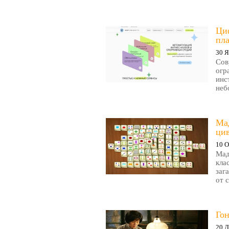
Циф
пла
30 Я
Сов
огр
инс
неб
Ма
ци
10 О
Мад
кла
заг
от 
Гон
20 Д