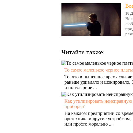
Во
18 Д
Вок
люб
про
реж
Читайте также:
То самое маленькое черное плать
То, что в нынешнее время счита
раньше удивляло и шокировало. 
и популярное ...
Как утилизировать неисправную
приборы?
На каждом предприятии со врем
оргтехника и другие устройства,
или просто морально ...