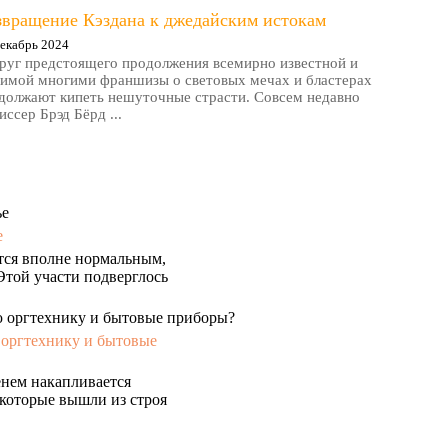
звращение Кэздана к джедайским истокам
екабрь 2024
руг предстоящего продолжения всемирно известной и
имой многими франшизы о световых мечах и бластерах
должают кипеть нешуточные страсти. Совсем недавно
иссер Брэд Бёрд ...
е
ется вполне нормальным,
Этой участи подверглось
 оргтехнику и бытовые
енем накапливается
 которые вышли из строя