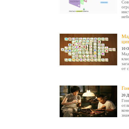
Сов
огр
инс
неб
Ма
ци
10 О
Мад
кла
заг
от 
Гон
20 Д
Гон
отл
ком
зна