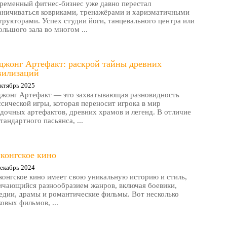
ременный фитнес-бизнес уже давно перестал
аничиваться ковриками, тренажёрами и харизматичными
трукторами. Успех студии йоги, танцевального центра или
ольшого зала во многом ...
джонг Артефакт: раскрой тайны древних
вилизаций
ктябрь 2025
жонг Артефакт — это захватывающая разновидность
ссической игры, которая переносит игрока в мир
адочных артефактов, древних храмов и легенд. В отличие
стандартного пасьянса, ...
конгское кино
екабрь 2024
конгское кино имеет свою уникальную историю и стиль,
ичающийся разнообразием жанров, включая боевики,
едии, драмы и романтические фильмы. Вот несколько
ковых фильмов, ...