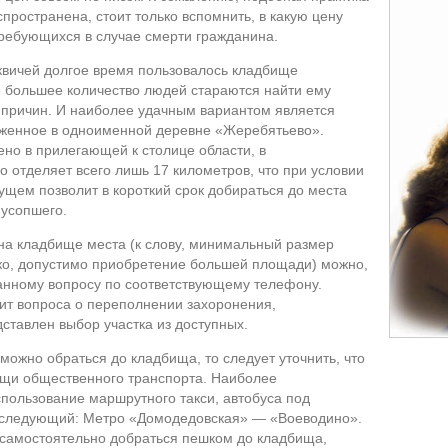
пространена, стоит только вспомнить, в какую цену
ребующихся в случае смерти гражданина.
вичей долгое время пользовалось кладбище
е большее количество людей стараются найти ему
 причин. И наиболее удачным вариантом является
оженное в одноименной деревне «Жеребятьево».
но в прилегающей к столице области, в
 отделяет всего лишь 17 километров, что при условии
щем позволит в короткий срок добираться до места
 усопшего.
на кладбище места (к слову, минимальный размер
ако, допустимо приобретение большей площади) можно,
данному вопросу по соответствующему телефону.
ит вопроса о переполнении захоронения,
ставлен выбор участка из доступных.
к можно обраться до кладбища, то следует уточнить, что
щи общественного транспорта. Наиболее
пользование маршрутного такси, автобуса под
 следующий: Метро «Домодедовская» — «Воеводино».
 самостоятельно добраться пешком до кладбища,