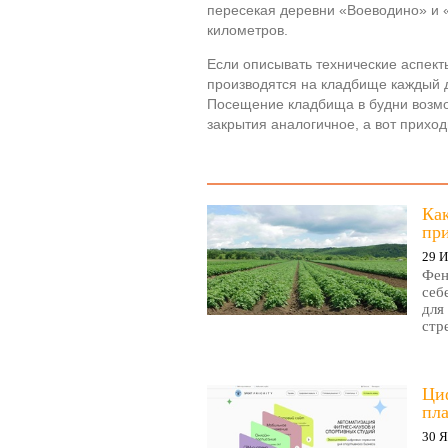
пересекая деревни «Воеводино» и «
километров.
Если описывать технические аспект
производятся на кладбище каждый д
Посещение кладбища в будни возмож
закрытия аналогичное, а вот приход
Ка
пр
29 
Фен
себ
для
стр
Циф
пла
30 Я