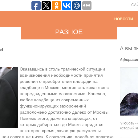
СА
НОВОСТИ
РАЗНОЕ
А вы зн
ы
Афоризм
Оказавшись в столь трагической ситуации
возникновения необходимости принятия
решения о приобретении площади на
кладбище в Москве, многие сталкиваются с
непредвиденными сложностями. Конечно,
любое кладбище из современных
функционирующих захоронений
расположено достаточно далеко от Москвы.
Помимо этого, даже на кладбищах, от
"Любовь -
которых добираться до Москвы придется
который к
некоторое время, зачастую раскуплены
ь цен совсем не низок. К сожалению, подобная практика