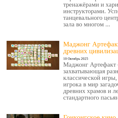
тренажёрами и хар
инструкторами. Усп
танцевального цент
зала во многом ...
Маджонг Артефакт
древних цивилиза
10 Октябрь 2025
Маджонг Артефакт 
захватывающая раз
классической игры,
игрока в мир загад
древних храмов и ле
стандартного пасьянс
Гонконгское кино