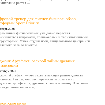
емительно растет ...
ровой тренер для фитнес-бизнеса: обзор
тформы Sport Priority
нварь 2026
ременный фитнес-бизнес уже давно перестал
аничиваться ковриками, тренажёрами и харизматичными
трукторами. Успех студии йоги, танцевального центра или
ольшого зала во многом ...
джонг Артефакт: раскрой тайны древних
вилизаций
ктябрь 2025
жонг Артефакт — это захватывающая разновидность
ссической игры, которая переносит игрока в мир
адочных артефактов, древних храмов и легенд. В отличие
стандартного пасьянса, ...
конгское кино