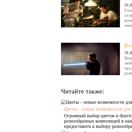
20 Д
Гон
отл
ком
зна
Во
18 Д
Вок
люб
про
реж
Читайте также:
Цветы – новые возможности для 
Огромный выбор цветов и букето
разнообразных композиций в на
предоставить к выбору разнообраз