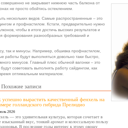
 совершенно не закрывает нижнюю часть балкона от
лконах не просто обойтись остеклением.
ыть нескольких видов. Самые распространенные – это
дингом и профнастилом. Кстати, предварительно нужно
лконов, чтобы в итоге достичь высоких результатов и
 для формирования разнообразных требований и
су, так и минусы. Например, обшивка профнастилом,
ные работы будут выполняться довольно таки быстро,
 много минусов. Главный плюс обычной вагонки – это
будут советовать выполнять работу сайдингом, как
 время оптимальным материалом.
Похожие записи
к успешно вырастить качественный фенхель на
имере голландского гибрида Прелюдио
Июль 2026
хель — это удивительная культура, которая сочетает в
е изысканный вкус, тонкий аромат и колоссальную пользу
 здоровья. В последние годы интерес к этому овощу