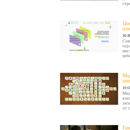
стр
Циф
пла
30 Я
Сов
огр
инс
неб
Ма
ци
10 О
Мад
кла
заг
от 
Гон