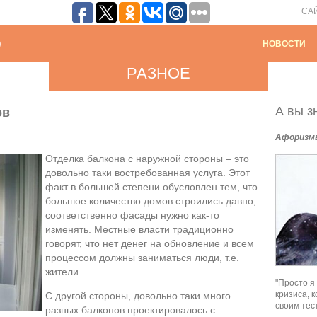
СА
НОВОСТИ
РАЗНОЕ
А вы зн
ов
Афоризм
Отделка балкона с наружной стороны – это
довольно таки востребованная услуга. Этот
факт в большей степени обусловлен тем, что
большое количество домов строились давно,
соответственно фасады нужно как-то
изменять. Местные власти традиционно
говорят, что нет денег на обновление и всем
процессом должны заниматься люди, т.е.
жители.
"Просто я
кризиса, 
С другой стороны, довольно таки много
своим тес
разных балконов проектировалось с