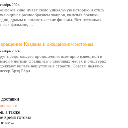
екабрь 2024
конгское кино имеет свою уникальную историю и стиль,
ичающийся разнообразием жанров, включая боевики,
едии, драмы и романтические фильмы. Вот несколько
ковых фильмов, ...
звращение Кэздана к джедайским истокам
екабрь 2024
руг предстоящего продолжения всемирно известной и
имой многими франшизы о световых мечах и бластерах
должают кипеть нешуточные страсти. Совсем недавно
иссер Брэд Бёрд ...
доставки
в, а также
ше время готовы
ные ...